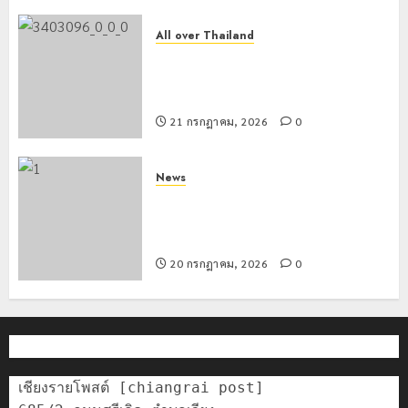
All over Thailand
โลว์ซีซั่นไม่สะเทือน! “ปาย” ยังเนื้อหอม
นักท่องเที่ยวแห่สัมผัส Pai Zipline ท้า
ความสูงกลางธรรมชาติ
21 กรกฎาคม, 2026
0
News
มอบบัตรประจำตัวบุคคลผู้ไม่มีสถานะ
ทางทะเบียน แก่นักเรียนเลขประจำตัว G
อำเภอแม่สรวย
20 กรกฎาคม, 2026
0
เชียงรายโพสต์ [chiangrai post]
