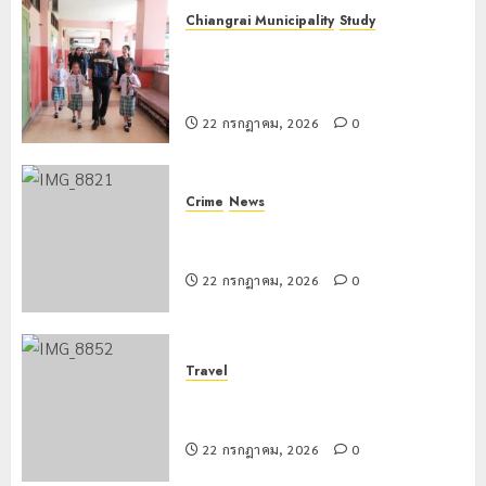
Chiangrai Municipality
Study
เลขาธิการ ป.ป.ส. ชื่นชมโรงเรียน
เทศบาล 7 ฝั่งหมิ่น ต้นแบบพัฒนา EF
สร้างภูมิคุ้มกันยาเสพติด
22 กรกฎาคม, 2026
0
Crime
News
ทหารผาเมืองบูรณาการหลายหน่วย
สกัดยึดไอซ์ 250 กิโลกรัม กลางแม่สาย
22 กรกฎาคม, 2026
0
Travel
เชียงรายดัน “สุสานโบราณยุคหินดอย
วง” สู่หมุดหมายท่องเที่ยวโลก
22 กรกฎาคม, 2026
0