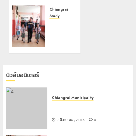
“วันรพี”
ประจำปี
Chiangrai Municipality
2569
Study
เลขาธิการ
7 สิงหาคม,
ป.ป.ส.
2026
ชื่นชม
0
โรงเรียน
เทศบาล 7
ฝั่งหมิ่น
ต้นแบบ
พัฒนา
นิวส์มอนิเตอร์
EF สร้าง
ภูมิคุ้มกัน
ยาเสพ
ติด
Chiangrai Municipality
เทศบาลนครเชียงรายร่วมกิจกรรม “วัน
22
รพี” ประจำปี 2569
กรกฎาคม,
2026
7 สิงหาคม, 2026
0
0