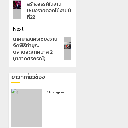
สร้างสรรค์ในงาน
post:
เชียงรายดอกไม้งามปี
ที่22
Next
เทศบาลนครเชียงราย
Next
จัดพิธีทำบุญ
post:
ตลาดสดเทศบาล 2
(ตลาดศิริกรณ์)
ข่าวที่เกี่ยวข้อง
Chiangrai Municipality
เทศบาล
นคร
เชียงราย
ร่วม
กิจกรรม