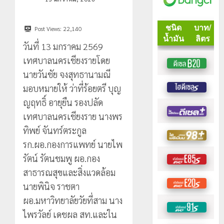
Post Views:
22,140
วันที่ 13 มกราคม 2569
เทศบาลนครเชียงรายโดย
นายวันชัย จงสุทธานามณี
มอบหมายให้ ว่าที่ร้อยตรี บุญ
ญฤทธิ์ อายุยืน รองปลัด
เทศบาลนครเชียงราย นางพร
ทิพย์ จันทร์ตระกูล
รก.ผอ.กองการแพทย์ นายไพ
รัตน์ รัตนชมพู ผอ.กอง
สาธารณสุขและสิ่งแวดล้อม
นายพินิจ ราชตา
ผอ.มหาวิทยาลัยวัยที่สาม นาง
ไพรวัลย์ เดชผล สท.และใน