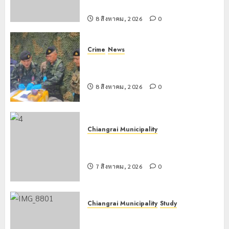
หนักตลอดฤดูฝน
8 สิงหาคม, 2026
0
Crime
News
กกล.ผาเมืองปะทะแก๊งขนยาชายแดน
เชียงแสน ยึดยาบ้า 1.9 ล้านเม็ด
8 สิงหาคม, 2026
0
Chiangrai Municipality
เทศบาลนครเชียงรายร่วมกิจกรรม “วัน
รพี” ประจำปี 2569
7 สิงหาคม, 2026
0
Chiangrai Municipality
Study
เลขาธิการ ป.ป.ส. ชื่นชมโรงเรียน
เทศบาล 7 ฝั่งหมิ่น ต้นแบบพัฒนา EF