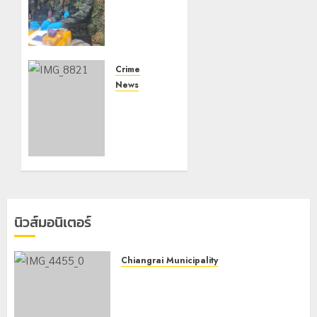
เมืองปะทะ
แก๊งขนยา
ชายแดน
เชียงแสน
ยึดยาบ้า
Crime
1.9 ล้าน
News
เม็ด
ทหารผา
เมืองบู
8 สิงหาคม,
รณาการ
2026
หลาย
0
หน่วย
สกัดยึด
ไอซ์ 250
กิโลกรัม
นิวส์มอนิเตอร์
กลาง
แม่สาย
Chiangrai Municipality
22
เทศบาลนครเชียงรายผนึกสำนักงาน
กรกฎาคม,
ทรัพยากรน้ำที่ 1 ติดตั้งเครื่องสูบน้ำ
2026
ขนาดใหญ่ 3 จุดยุทธศาสตร์รับมือฝน
0