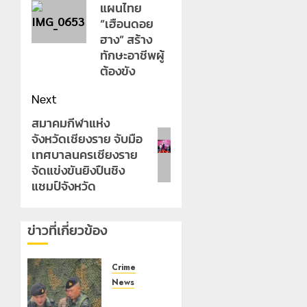
แผนไทย
“เฮือนดอย
ฮาง” สร้าง
ทักษะอาชีพผู้
ต้องขัง
Next
สมาคมกีฬาแห่ง
Next
จังหวัดเชียงราย จับมือ
post:
เทศบาลนครเชียงราย
จัดแข่งขันยิงปืนชิง
แชมป์จังหวัด
ข่าวที่เกี่ยวข้อง
Crime
News
กกล.ผา