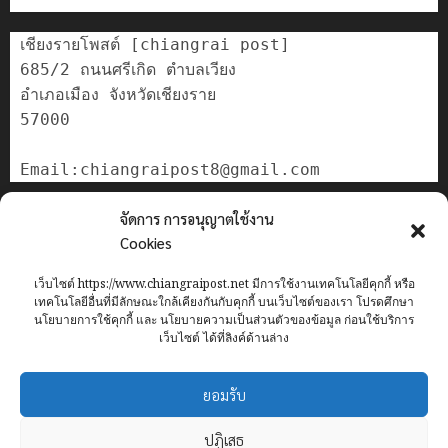
เชียงรายโพสต์ [chiangrai post]

685/2 ถนนศรีเกิด ตำบลเวียง

อำเภอเมือง จังหวัดเชียงราย

57000

ติดต่อเรา
จัดการ การอนุญาตใช้งาน
เกี่ยวกับเรา
Cookies
Privacy Policy
เว็บไซต์ https://www.chiangraipost.net มีการใช้งานเทคโนโลยีคุกกี้ หรือ
Cookies Policy
เทคโนโลยีอื่นที่มีลักษณะใกล้เคียงกันกับคุกกี้ บนเว็บไซต์ของเรา โปรดศึกษา
นโยบายการใช้คุกกี้ และ นโยบายความเป็นส่วนตัวของข้อมูล ก่อนใช้บริการ
เว็บไซต์ ได้ที่ลิงค์ด้านล่าง
Home
ข่าว
เทศบาลนครเชียงราย
อาชญากรรม
ทั่วไทย
ยอมรับ
เศรษฐกิจ
กีฬา
การศึกษา
ท่องเที่ยว
IT
ปฏิเสธ