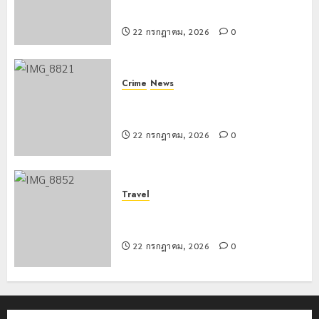
สร้างภูมิคุ้มกันยาเสพติด
22 กรกฎาคม, 2026
0
Crime
News
ทหารผาเมืองบูรณาการหลายหน่วย
สกัดยึดไอซ์ 250 กิโลกรัม กลางแม่สาย
22 กรกฎาคม, 2026
0
Travel
เชียงรายดัน “สุสานโบราณยุคหินดอย
วง” สู่หมุดหมายท่องเที่ยวโลก
22 กรกฎาคม, 2026
0