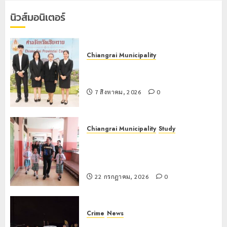
นักเรียน
นิวส์มอนิเตอร์
เลขประจำ
ตัว G
อำเภอ
แม่สรวย
Chiangrai Municipality
เทศบาลนครเชียงรายร่วมกิจกรรม “วัน
20
รพี” ประจำปี 2569
กรกฎาคม,
2026
7 สิงหาคม, 2026
0
0
Chiangrai Municipality
Study
เลขาธิการ ป.ป.ส. ชื่นชมโรงเรียน
เทศบาล 7 ฝั่งหมิ่น ต้นแบบพัฒนา EF
สร้างภูมิคุ้มกันยาเสพติด
22 กรกฎาคม, 2026
0
Crime
News
ทหารผาเมืองบูรณาการหลายหน่วย