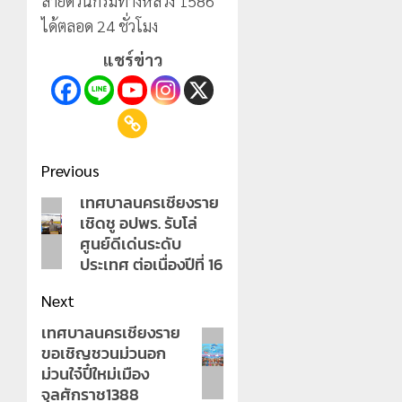
สายด่วนกรมทางหลวง 1586
ได้ตลอด 24 ชั่วโมง
แชร์ข่าว
Post
Previous
navigation
เทศบาลนครเชียงราย
Previous
เชิดชู อปพร. รับโล่
post:
ศูนย์ดีเด่นระดับ
ประเทศ ต่อเนื่องปีที่ 16
Next
เทศบาลนครเชียงราย
Next
ขอเชิญชวนม่วนอก
post:
ม่วนใจ๋ปี๋ใหม่เมือง
จุลศักราช1388