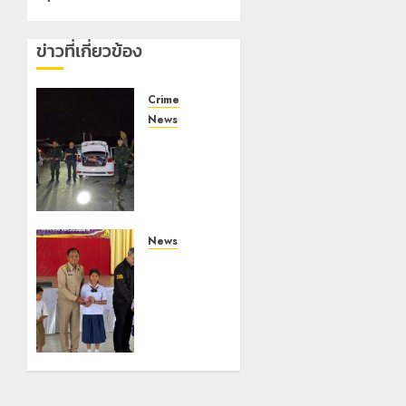
ข่าวที่เกี่ยวข้อง
Crime
News
ทหารผา
เมืองบู
รณาการ
หลาย
หน่วย
สกัดยึด
News
ไอซ์ 250
มอบบัตร
กิโลกรัม
ประจำตัว
กลาง
บุคคลผู้
แม่สาย
ไม่มี
สถานะ
22
ทาง
กรกฎาคม,
ทะเบียน
2026
แก่
0