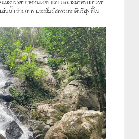
ิดและบรรยากาศอันเงียบสงบ เหมาะสำหรับการพา
ล่นน้ำ ถ่ายภาพ และสัมผัสธรรมชาติบริสุทธิ์ใน