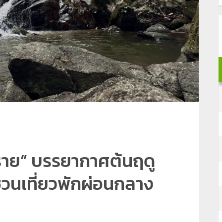
งราย” บรรยากาศต้นฤดู
วนเที่ยวพักผ่อนกลาง