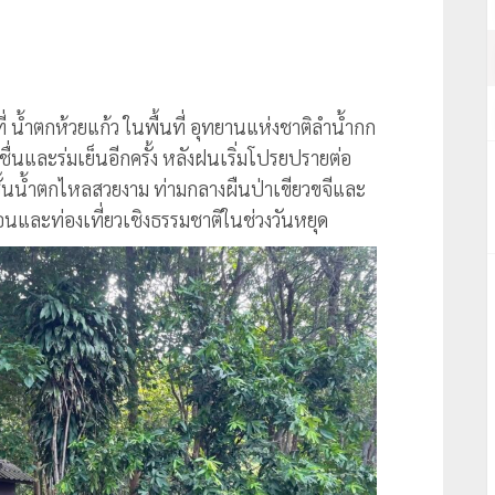
 น้ำตกห้วยแก้ว ในพื้นที่ อุทยานแห่งชาติลำน้ำกก
ื่นและร่มเย็นอีกครั้ง หลังฝนเริ่มโปรยปรายต่อ
ชั้นน้ำตกไหลสวยงาม ท่ามกลางผืนป่าเขียวขจีและ
และท่องเที่ยวเชิงธรรมชาติในช่วงวันหยุด