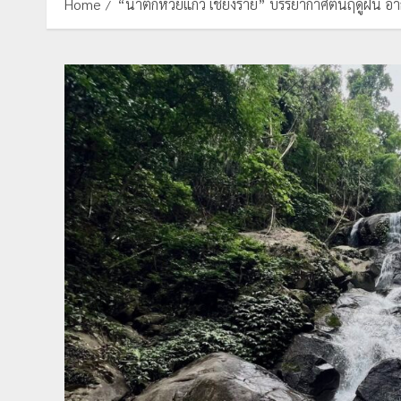
Home
“น้ำตกห้วยแก้ว เชียงราย” บรรยากาศต้นฤดูฝน อ