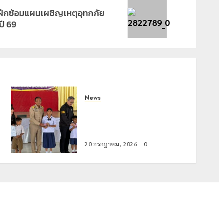
มฝึกซ้อมแผนเผชิญเหตุอุทกภัย
ปี 69
News
มอบบัตรประจำตัวบุคคลผู้ไม่มี
สถานะทางทะเบียน แก่นักเรียนเลข
ประจำตัว G อำเภอแม่สรวย
20 กรกฎาคม, 2026
0