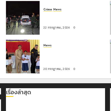
Crime
News
ทหารผาเมืองบูรณาการหลายหน่วย
สกัดยึดไอซ์ 250 กิโลกรัม กลางแม่สาย
22 กรกฎาคม, 2026
0
News
มอบบัตรประจำตัวบุคคลผู้ไม่มีสถานะ
ทางทะเบียน แก่นักเรียนเลขประจำตัว G
อำเภอแม่สรวย
20 กรกฎาคม, 2026
0
เรื่องล่าสุด
เลขาธิการ ป.ป.ส. ชื่นชมโรงเรียนเทศบาล 7 ฝั่งหมิ่น