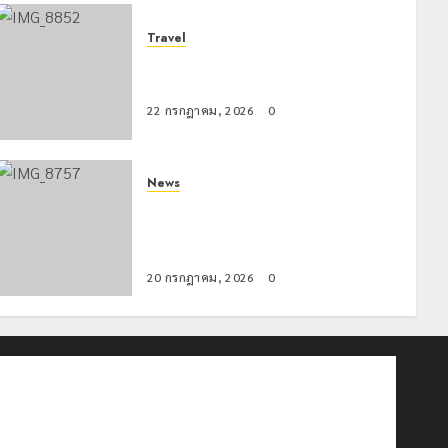
Travel
เชียงรายดัน “สุสานโบราณยุคหินดอย
วง” สู่หมุดหมายท่องเที่ยวโลก
22 กรกฎาคม, 2026
0
News
ขนส่งเชียงราย อำนวยความสะดวก
ประชาชน ตรวจสอบกรรมสิทธิ์รถ
ประกอบสิทธิสวัสดิการแห่งรัฐ
20 กรกฎาคม, 2026
0
ติดต่อเรา
เกี่ยวกับเรา
Privacy Policy
Cookies Policy