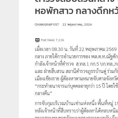
หอพักสาว กลางดึกหวั
CHIANGRAIPOST
22 พฤษภาคม, 2026
Post Views:
7,116
เมื่อเวลา 08.30 น. วันที่ 22 พฤษภาคม 256
กลาง ภายใต้การอำนวยการของ พล.ต.ท.ณัฐศัก
กำลังเจ้าหน้าที่ตำรวจ ส.ทล.1 กก.5 บก.ทล.
และ ฝ่ายสืบสวน สถานีตำรวจภูธรบ้านดู่ ร่วมก
เมืองเชียงราย ผู้ต้องหาตามหมายจับศาลจังหวั
“กระทำอนาจารแก่บุคคลอายุกว่า 15 ปี โดยใช
กลางคืน”
การจับกุมบริเวณบ้านเช่าแห่งหนึ่ง พื้นที่หมู
หลังเจ้าหน้าที่สืบทราบว่าผู้ต้องหาได้หลบหนีมาซ่
ตรวจสอบพบชายลักษณะตรงตามหมายจับ จึงแสด