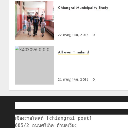
Chiangrai Municipality
Study
เลขาธิการ ป.ป.ส. ชื่นชมโรงเรียน
เทศบาล 7 ฝั่งหมิ่น ต้นแบบพัฒนา EF
สร้างภูมิคุ้มกันยาเสพติด
22 กรกฎาคม, 2026
0
All over Thailand
โลว์ซีซั่นไม่สะเทือน! “ปาย” ยังเนื้อหอม
นักท่องเที่ยวแห่สัมผัส Pai Zipline ท้า
ความสูงกลางธรรมชาติ
21 กรกฎาคม, 2026
0
เชียงรายโพสต์ [chiangrai post]

685/2 ถนนศรีเกิด ตำบลเวียง
