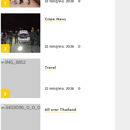
22 กรกฎาคม, 2026
0
1
Crime
News
ทหารผาเมืองบูรณาการหลายหน่วย
สกัดยึดไอซ์ 250 กิโลกรัม กลาง
แม่สาย
22 กรกฎาคม, 2026
0
2
Travel
เชียงรายดัน “สุสานโบราณยุคหิน
ดอยวง” สู่หมุดหมายท่องเที่ยวโลก
22 กรกฎาคม, 2026
0
3
All over Thailand
โลว์ซีซั่นไม่สะเทือน! “ปาย” ยังเนื้อ
หอม นักท่องเที่ยวแห่สัมผัส Pai
Zipline ท้าความสูงกลางธรรมชาติ