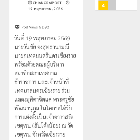
ท่อง
CHIANGRAIPOST
สะเทือน!
4
0
19 พฤษภาคม, 2026
เที่ยว
“ปาย”
โลก
ยัง
เนื้อ
มอบ
Post Views:
9,892
22
หอม
บัตร
กรกฎาคม,
วันที่ 19 พฤษภาคม 2569
นัก
2026
ประจำ
ท่อง
ตัว
นายวันชัย จงสุทธานามณี
0
เที่ยว
บุคคล
5
นายกเทศมนตรีนครเชียงราย
แห่
ผู้
พร้อมด้วยคณะผู้บริหาร
สัมผัส
ไม่มี
Pai
สมาชิกสภาเทศบาล
สถานะ
เลขาธิกา
Zipline
ทาง
ป.ป.ส.
ข้าราชการ และเจ้าหน้าที่
ท้า
ทะเบียน
ชื่นชม
เทศบาลนครเชียงราย ร่วม
ความ
แก่
โรงเรียน
แสดงมุทิตาจิตแด่ พระครูชัย
สูง
นักเรียน
เทศบาล
1
กลาง
เลข
พัฒนานุกูล ในโอกาสได้รับ
7
ธรรมชาต
ประจำ
ฝั่ง
การแต่งตั้งเป็นเจ้าอาวาสวัด
ตัว
หมิ่น
ทหาร
เชตุพน (สันโค้งน้อย) ณ วัด
21
G
ต้นแบบ
ผา
กรกฎาคม,
เชตุพน จังหวัดเชียงราย
อำเภอ
2026
พัฒนา
เมือ