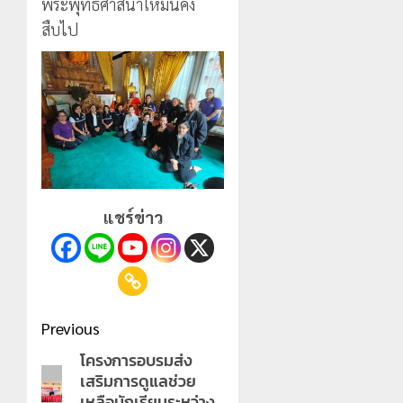
พระพุทธศาสนาให้มั่นคง
นัก
2026
ประจำ
ท่อง
ตัว
สืบไป
0
เที่ยว
บุคคล
5
แห่
ผู้
สัมผัส
ไม่มี
Pai
สถานะ
Zipline
ทาง
ท้า
ทะเบียน
ความ
แก่
สูง
นักเรียน
กลาง
เลข
แชร์ข่าว
ธรรมชาต
ประจำ
ตัว
21
G
กรกฎาคม,
อำเภอ
2026
แม่สรวย
0
Post
Previous
20
กรกฎาคม,
navigation
โครงการอบรมส่ง
Previous
2026
เสริมการดูแลช่วย
post:
0
เหลือนักเรียนระหว่าง