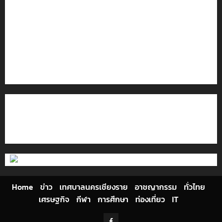
กิโลกรัม กลางแม่สาย
เชียงรายดัน “สุสานโบราณยุคหินดอยวง” สู่หมุดหมายท่อง
เที่ยวโลก
โลว์ซีซั่นไม่สะเทือน! “ปาย” ยังเนื้อหอม นักท่องเที่ยวแห่
สัมผัส Pai Zipline ท้าความสูงกลางธรรมชาติ
มอบบัตรประจำตัวบุคคลผู้ไม่มีสถานะทางทะเบียน แก่
นักเรียนเลขประจำตัว G อำเภอแม่สรวย
ติดต่อเรา
เกี่ยวกับเรา
Privacy Policy
Cookies Policy
Home
ข่าว
เทศบาลนครเชียงราย
อาชญากรรม
ทั่วไทย
เศรษฐกิจ
กีฬา
การศึกษา
ท่องเที่ยว
IT
Facebook