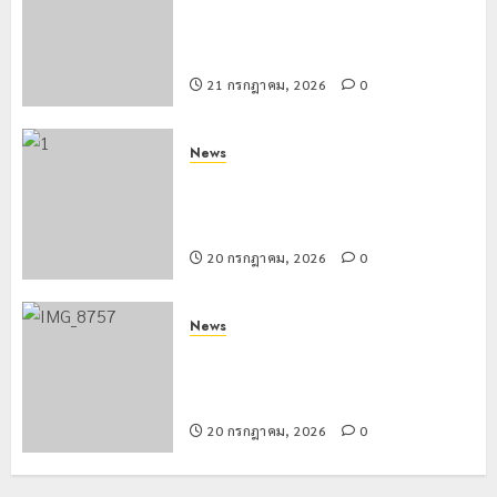
โลว์ซีซั่นไม่สะเทือน! “ปาย” ยังเนื้อหอม
นักท่องเที่ยวแห่สัมผัส Pai Zipline ท้า
ความสูงกลางธรรมชาติ
21 กรกฎาคม, 2026
0
News
มอบบัตรประจำตัวบุคคลผู้ไม่มีสถานะ
ทางทะเบียน แก่นักเรียนเลขประจำตัว G
อำเภอแม่สรวย
20 กรกฎาคม, 2026
0
News
ขนส่งเชียงราย อำนวยความสะดวก
ประชาชน ตรวจสอบกรรมสิทธิ์รถ
ประกอบสิทธิสวัสดิการแห่งรัฐ
20 กรกฎาคม, 2026
0