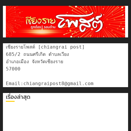
เชียงรายโพสต์ [chiangrai post]

685/2 ถนนศรีเกิด ตำบลเวียง

อำเภอเมือง จังหวัดเชียงราย

57000

เรื่องล่าสุด
เลขาธิการ ป.ป.ส. ชื่นชมโรงเรียนเทศบาล 7 ฝั่งหมิ่น ต้นแบบ
พัฒนา EF สร้างภูมิคุ้มกันยาเสพติด
ทหารผาเมืองบูรณาการหลายหน่วย สกัดยึดไอซ์ 250