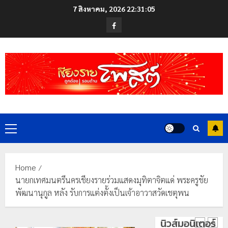
Skip
ดอย
7 สิงหาคม, 2026
22:31:05
to
วง”
โลว์
Facebook
สู่
content
ซี
หมุด
ซั่น
หมาย
ไม่
ท่อง
สะเทือน!
4
เที่ยว
“ปาย”
โลก
ยัง
เนื้อ
มอบ
22
หอม
บัตร
กรกฎาคม,
นัก
2026
ประจำ
Primary
ท่อง
ตัว
0
Menu
เที่ยว
บุคคล
5
แห่
ผู้
สัมผัส
ไม่มี
Home
Pai
สถานะ
เลขาธิกา
นายกเทศมนตรีนครเชียงรายร่วมแสดงมุทิตาจิตแด่ พระครูชัย
Zipline
ทาง
ป.ป.ส.
พัฒนานุกูล หลัง รับการแต่งตั้งเป็นเจ้าอาวาสวัดเชตุพน
ท้า
ทะเบียน
ชื่นชม
ความ
แก่
โรงเรียน
นิวส์มอนิเตอร์
สูง
นักเรียน
เทศบาล
1