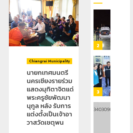
กลาง
เลข
7
ธรรมชาต
ประจำ
ฝั่ง
ตัว
หมิ่น
ทหาร
21
G
ต้นแบบ
ผา
กรกฎาคม,
อำเภอ
2026
พัฒนา
เมือ
แม่สรวย
EF
งบู
0
สร้าง
รณา
2
20
ภูมิคุ้มกัน
การ
กรกฎาคม,
ยา
2026
หลาย
Chiangrai Municipality
เสพ
หน่วย
เชียงราย
0
ติด
สกัด
ดัน
นายกเทศมนตรี
ยึด
“สุสาน
นครเชียงรายร่วม
22
ไอซ์
โบราณ
กรกฎาคม,
แสดงมุทิตาจิตแด่
250
2026
ยุค
3
พระครูชัยพัฒนา
กิโลกรัม
หิน
0
กลาง
ดอย
นุกูล หลัง รับการ
แม่สาย
วง”
โลว์
แต่งตั้งเป็นเจ้าอา
สู่
ซี
วาสวัดเชตุพน
22
หมุด
ซั่น
กรกฎาคม,
หมาย
2026
ไม่