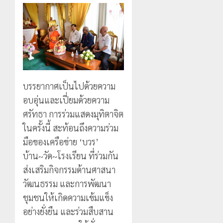
แม่สรวย
EF
งบู
0
สร้าง
รณา
2
20
ภูมิคุ้มกัน
การ
กรกฎาคม,
ยา
2026
หลาย
เสพ
หน่วย
เชียงราย
0
ติด
สกัด
ดัน
ยึด
“สุสาน
22
ไอซ์
โบราณ
บรรยากาศเป็นไปด้วยความ
กรกฎาคม,
250
2026
ยุค
3
อบอุ่นและเปี่ยมด้วยความ
กิโลกรัม
หิน
0
ศรัทธา การร่วมแสดงมุทิตาจิต
กลาง
ดอย
แม่สาย
วง”
ในครั้งนี้ สะท้อนถึงความร่วม
โลว์
สู่
ซี
มือของเครือข่าย ‘บวร’
22
หมุด
ซั่น
กรกฎาคม,
บ้าน~วัด~โรงเรียน ที่ร่วมกัน
หมาย
2026
ไม่
ส่งเสริมกิจกรรมด้านศาสนา
ท่อง
สะเทือน!
4
0
เที่ยว
“ปาย”
วัฒนธรรม และการพัฒนา
โลก
ยัง
ชุมชนให้เกิดความเข้มแข็ง
เนื้อ
มอบ
อย่างยั่งยืน และร่วมสืบสาน
22
หอม
บัตร
กรกฎาคม,