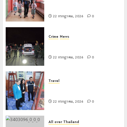
เทศบาล 7 ฝั่งหมิ่น ต้นแบบพัฒนา EF
18
สร้างภูมิคุ้มกันยาเสพติด
กรกฎาคม,
2026
22 กรกฎาคม, 2026
0
0
Crime
News
ทหารผาเมืองบูรณาการหลายหน่วย
สกัดยึดไอซ์ 250 กิโลกรัม กลางแม่สาย
22 กรกฎาคม, 2026
0
Travel
เชียงรายดัน “สุสานโบราณยุคหินดอย
วง” สู่หมุดหมายท่องเที่ยวโลก
22 กรกฎาคม, 2026
0
All over Thailand