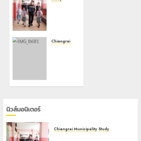
เลขาธิการ
ป.ป.ส.
ชื่นชม
โรงเรียน
เทศบาล 7
ฝั่งหมิ่น
Chiangrai Municipality
ต้นแบบ
เทศบาล
พัฒนา
นคร
EF สร้าง
เชียงราย
ภูมิคุ้มกัน
จับมือ
ยาเสพ
สมาคม
ติด
กีฬาแห่ง
จังหวัด
22
เชียงราย
กรกฎาคม,
เดินหน้า
2026
นิวส์มอนิเตอร์
ขับเคลื่อน
0
“เชียงราย
สปอร์ต
Chiangrai Municipality
Study
ซิตี้”
เลขาธิการ ป.ป.ส. ชื่นชมโรงเรียน