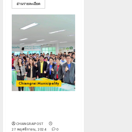
โลก
ยัง
อ่านรายละเอียด
เนื้อ
มอบ
22
หอม
บัตร
กรกฎาคม,
นัก
2026
ประจำ
ท่อง
ตัว
0
เที่ยว
บุคคล
5
แห่
ผู้
สัมผัส
ไม่มี
Pai
สถานะ
เลขาธิกา
Zipline
ทาง
ป.ป.ส.
ท้า
ทะเบียน
ชื่นชม
ความ
แก่
โรงเรียน
สูง
นักเรียน
เทศบาล
1
Chiangrai Municipality
กลาง
เลข
7
ธรรมชาต
ประจำ
ฝั่ง
ตัว
หมิ่น
ทหาร
เทศบาลนครเชียงราย จัดฝึก
21
G
ต้นแบบ
ผา
กรกฎาคม,
อบรมมัคคุเทศก์งานเชียงราย
อำเภอ
2026
พัฒนา
เมือ
ดอกไม้งามปีที่21
แม่สรวย
EF
งบู
0
CHIANGRAIPOST
สร้าง
รณา
2
27 พฤศจิกายน, 2024
0
20