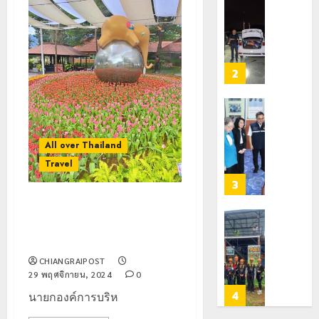
ตัว
หมิ่น
ทหาร
21
G
ต้นแบบ
ผา
กรกฎาคม,
อำเภอ
2026
พัฒนา
เมือ
แม่สรวย
EF
งบู
0
สร้าง
รณา
2
20
ภูมิคุ้มกัน
การ
กรกฎาคม,
ยา
2026
หลาย
เสพ
หน่วย
เชียงราย
0
ติด
สกัด
ดัน
All over Thailand
ยึด
“สุสาน
22
ไอซ์
Travel
โบราณ
กรกฎาคม,
250
2026
ยุค
3
กิโลกรัม
หิน
0
เชียงใหม่ ดอกไม้นับล้านต้นพร้อม
กลาง
ดอย
ต้อนรับนักท่องเที่ยว “มนต์เสน่ห์
แม่สาย
วง”
โลว์
เชียงใหม่เมืองดอกไม้งาม 67 “
สู่
ซี
22
หมุด
ซั่น
CHIANGRAIPOST
กรกฎาคม,
หมาย
2026
29 พฤศจิกายน, 2024
0
ไม่
ท่อง
สะเทือน!
4
นายกองค์การบริห
0
เที่ยว
“ปาย”