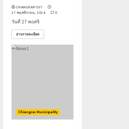
เที่ยว
บุคคล
5
แห่
ผู้
CHIANGRAIPOST
สัมผัส
27 พฤศจิกายน, 2024
0
ไม่มี
Pai
สถานะ
วันที่ 27 พฤศจิ
Zipline
ทาง
ท้า
ทะเบียน
อ่านรายละเอียด
ความ
แก่
สูง
นักเรียน
กลาง
เลข
ธรรมชาต
ประจำ
ตัว
21
G
กรกฎาคม,
อำเภอ
2026
แม่สรวย
0
20
กรกฎาคม,
2026
0
Chiangrai Municipality