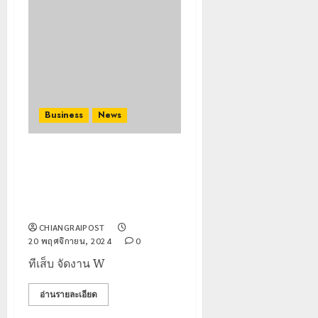
Business
News
ทีเส็บ จัดงาน WORLD TEA &
COFFEE EXPO 2024 ชูความ
โดดเด่นผลิตภัณฑ์ชา-กาแฟชั้น
เลิศ
CHIANGRAIPOST
20 พฤศจิกายน, 2024
0
ทีเส็บ จัดงาน W
อ่านรายละเอียด