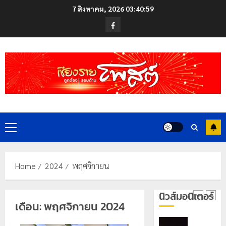
สู่
Skip
ซี
7 สิงหาคม, 2026
03:40:59
หมุด
ซั่น
to
Facebook
หมาย
ไม่
content
ท่อง
สะเทือน!
4
เที่ยว
“ปาย”
โลก
ยัง
เนื้อ
มอบ
22
หอม
บัตร
กรกฎาคม,
นัก
2026
ประจำ
ท่อง
ตัว
0
เที่ยว
บุคคล
5
แห่
Primary
ผู้
สัมผัส
ไม่มี
Menu
Pai
สถานะ
เลขาธิกา
Zipline
ทาง
ป.ป.ส.
Home
2024
พฤศจิกายน
ท้า
ทะเบียน
ชื่นชม
ความ
แก่
โรงเรียน
นิวส์มอนิเตอร์
สูง
นักเรียน
เทศบาล
1
เดือน:
พฤศจิกายน 2024
กลาง
เลข
7
ธรรมชาต
ประจำ
ฝั่ง