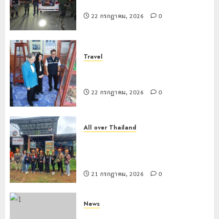
สกัดยึดไอซ์ 250 กิโลกรัม กลางแม่สาย
22 กรกฎาคม, 2026
0
Travel
เชียงรายดัน “สุสานโบราณยุคหินดอย
วง” สู่หมุดหมายท่องเที่ยวโลก
22 กรกฎาคม, 2026
0
All over Thailand
โลว์ซีซั่นไม่สะเทือน! “ปาย” ยังเนื้อหอม
นักท่องเที่ยวแห่สัมผัส Pai Zipline ท้า
ความสูงกลางธรรมชาติ
21 กรกฎาคม, 2026
0
News
มอบบัตรประจำตัวบุคคลผู้ไม่มีสถานะ