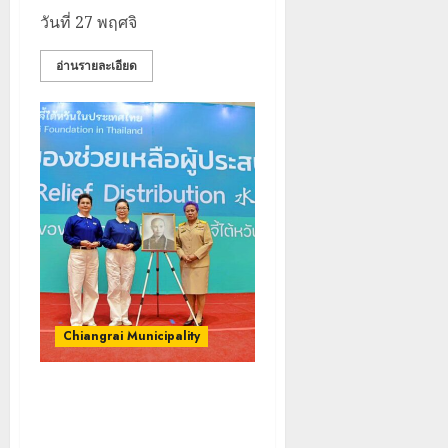
ภูมิคุ้มกัน
การ
กรกฎาคม,
วันที่ 27 พฤศจิ
ยา
2026
หลาย
เสพ
หน่วย
เชียงราย
0
อ่านรายละเอียด
ติด
สกัด
ดัน
ยึด
“สุสาน
22
ไอซ์
โบราณ
กรกฎาคม,
250
2026
ยุค
3
กิโลกรัม
หิน
0
กลาง
ดอย
แม่สาย
วง”
โลว์
สู่
ซี
22
หมุด
ซั่น
กรกฎาคม,
หมาย
2026
ไม่
ท่อง
สะเทือน!
4
0
เที่ยว
“ปาย”
โลก
Chiangrai Municipality
ยัง
เนื้อ
มอบ
22
หอม
บัตร
กรกฎาคม,
มูลนิธิพุทธฉือจี้ไต้หวันใน
นัก
2026
ประจำ
ประเทศไทยมอบสิ่งของช่วยเหลือ
ท่อง
ตัว
0
ผู้ประสบอุทกภัย