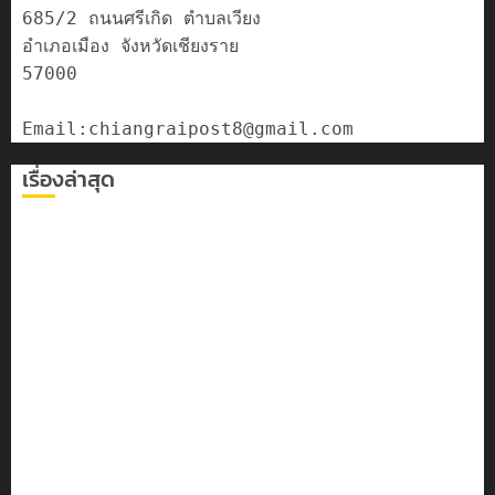
685/2 ถนนศรีเกิด ตำบลเวียง

อำเภอเมือง จังหวัดเชียงราย

57000

เรื่องล่าสุด
เลขาธิการ ป.ป.ส. ชื่นชมโรงเรียนเทศบาล 7 ฝั่งหมิ่น ต้นแบบ
พัฒนา EF สร้างภูมิคุ้มกันยาเสพติด
ทหารผาเมืองบูรณาการหลายหน่วย สกัดยึดไอซ์ 250
กิโลกรัม กลางแม่สาย
เชียงรายดัน “สุสานโบราณยุคหินดอยวง” สู่หมุดหมายท่อง
เที่ยวโลก
โลว์ซีซั่นไม่สะเทือน! “ปาย” ยังเนื้อหอม นักท่องเที่ยวแห่
สัมผัส Pai Zipline ท้าความสูงกลางธรรมชาติ
มอบบัตรประจำตัวบุคคลผู้ไม่มีสถานะทางทะเบียน แก่
นักเรียนเลขประจำตัว G อำเภอแม่สรวย