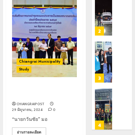
ตัว
หมิ่น
ทหาร
21
G
ต้นแบบ
ผา
กรกฎาคม,
อำเภอ
2026
พัฒนา
เมือ
แม่สรวย
EF
งบู
0
สร้าง
รณา
2
20
ภูมิคุ้มกัน
การ
กรกฎาคม,
ยา
2026
หลาย
เสพ
หน่วย
เชียงราย
0
ติด
สกัด
ดัน
Chiangrai Municipality
ยึด
“สุสาน
22
ไอซ์
Study
โบราณ
กรกฎาคม,
250
2026
ยุค
3
กิโลกรัม
หิน
0
เทศบาลนครเชียงราย มอบทุน
กลาง
ดอย
การศึกษา 374 ทุน
แม่สาย
วง”
โลว์
สู่
ซี
CHIANGRAIPOST
22
หมุด
29 มิถุนายน, 2024
0
ซั่น
กรกฎาคม,
หมาย
2026
ไม่
“นายกวันชัย” มอ
ท่อง
สะเทือน!
4
0
เที่ยว
“ปาย”
อ่านรายละเอียด