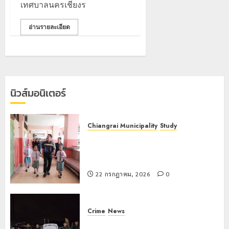
เที่ยว
บุคคล
5
เทศบาลนครเชียงร
แห่
ผู้
สัมผัส
ไม่มี
อ่านรายละเอียด
Pai
สถานะ
Zipline
ทาง
ท้า
ทะเบียน
ความ
แก่
สูง
นักเรียน
กลาง
นิวส์มอนิเตอร์
เลข
ธรรมชาต
ประจำ
ตัว
21
G
Chiangrai Municipality
Study
กรกฎาคม,
อำเภอ
2026
เลขาธิการ ป.ป.ส. ชื่นชมโรงเรียน
แม่สรวย
เทศบาล 7 ฝั่งหมิ่น ต้นแบบพัฒนา EF
0
สร้างภูมิคุ้มกันยาเสพติด
20
กรกฎาคม,
22 กรกฎาคม, 2026
0
2026
0
Crime
News
ทหารผาเมืองบูรณาการหลายหน่วย