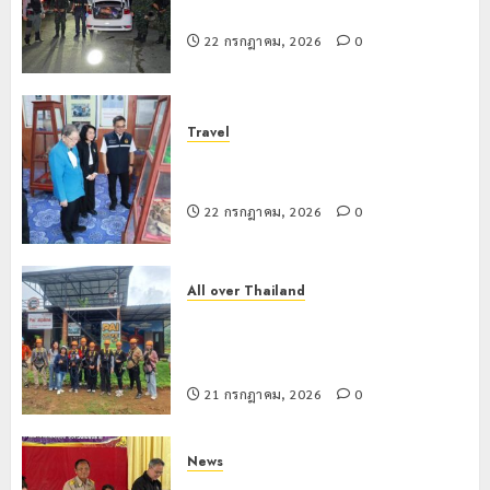
สกัดยึดไอซ์ 250 กิโลกรัม กลางแม่สาย
22 กรกฎาคม, 2026
0
Travel
เชียงรายดัน “สุสานโบราณยุคหินดอย
วง” สู่หมุดหมายท่องเที่ยวโลก
22 กรกฎาคม, 2026
0
All over Thailand
โลว์ซีซั่นไม่สะเทือน! “ปาย” ยังเนื้อหอม
นักท่องเที่ยวแห่สัมผัส Pai Zipline ท้า
ความสูงกลางธรรมชาติ
21 กรกฎาคม, 2026
0
News
มอบบัตรประจำตัวบุคคลผู้ไม่มีสถานะ