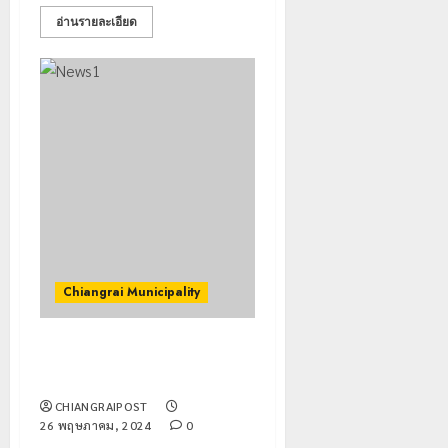
ภูมิคุ้มกัน
การ
กรกฎาคม,
อ่านรายละเอียด
ยา
2026
หลาย
เสพ
หน่วย
เชียงราย
0
ติด
สกัด
ดัน
ยึด
“สุสาน
22
ไอซ์
โบราณ
กรกฎาคม,
250
2026
ยุค
3
กิโลกรัม
หิน
0
กลาง
ดอย
แม่สาย
วง”
โลว์
สู่
ซี
22
หมุด
ซั่น
กรกฎาคม,
หมาย
2026
ไม่
ท่อง
Chiangrai Municipality
สะเทือน!
4
0
เที่ยว
“ปาย”
โลก
ยัง
เทศบาลนครเชียงราย มอบทุน
เนื้อ
มอบ
22
การศึกษา 230 ทุน
หอม
บัตร
กรกฎาคม,
นัก
2026
ประจำ
CHIANGRAIPOST
ท่อง
26 พฤษภาคม, 2024
0
ตัว
0