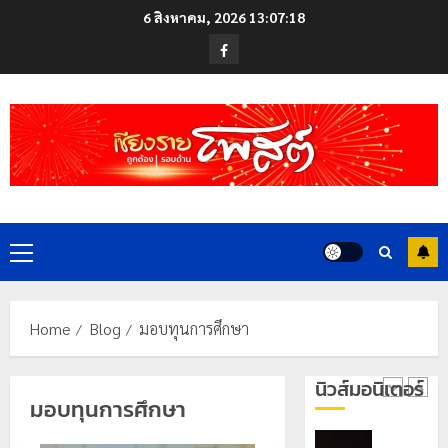
สู่
Skip
ซี
6 สิงหาคม, 2026
13:07:18
หมุด
ซั่น
to
Facebook
หมาย
ไม่
content
ท่อง
สะเทือน!
4
เที่ยว
“ปาย”
โลก
ยัง
เนื้อ
มอบ
22
หอม
บัตร
กรกฎาคม,
นัก
2026
ประจำ
ท่อง
ตัว
0
เที่ยว
บุคคล
5
แห่
Primary
ผู้
สัมผัส
ไม่มี
Menu
Pai
สถานะ
เลขาธิกา
Zipline
ทาง
ป.ป.ส.
Home
Blog
มอบทุนการศึกษา
ท้า
ทะเบียน
ชื่นชม
ความ
แก่
โรงเรียน
นิวส์มอนิเตอร์
สูง
นักเรียน
เทศบาล
1
มอบทุนการศึกษา
กลาง
เลข
7
ธรรมชาต
ประจำ
ฝั่ง