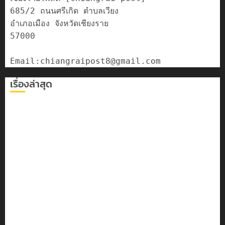
685/2 ถนนศรีเกิด ตำบลเวียง

อำเภอเมือง จังหวัดเชียงราย

57000

เรื่องล่าสุด
เลขาธิการ ป.ป.ส. ชื่นชมโรงเรียนเทศบาล 7 ฝั่งหมิ่น ต้นแบบ
พัฒนา EF สร้างภูมิคุ้มกันยาเสพติด
ทหารผาเมืองบูรณาการหลายหน่วย สกัดยึดไอซ์ 250
กิโลกรัม กลางแม่สาย
เชียงรายดัน “สุสานโบราณยุคหินดอยวง” สู่หมุดหมายท่อง
เที่ยวโลก
โลว์ซีซั่นไม่สะเทือน! “ปาย” ยังเนื้อหอม นักท่องเที่ยวแห่
สัมผัส Pai Zipline ท้าความสูงกลางธรรมชาติ
มอบบัตรประจำตัวบุคคลผู้ไม่มีสถานะทางทะเบียน แก่
นักเรียนเลขประจำตัว G อำเภอแม่สรวย