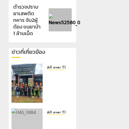
ตำรวจปราบ
Next
ยาเสพติด
post:
ทหาร จับ2ผู้
ต้อง ขนยาบ้า
1 ล้านเม็ด
ข่าวที่เกี่ยวข้อง
All over Thailand
โลว์ซีซั่น
ไม่
สะเทือน!
“ปาย” ยัง
เนื้อหอม
นักท่อง
เที่ยวแห่
All over Thailand
สัมผัส
กองกำลัง
Pai
ผาเมือง