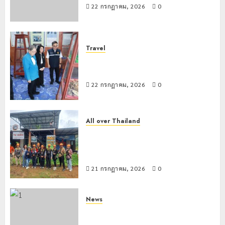
22 กรกฎาคม, 2026
0
Travel
เชียงรายดัน “สุสานโบราณยุคหินดอย
วง” สู่หมุดหมายท่องเที่ยวโลก
22 กรกฎาคม, 2026
0
All over Thailand
โลว์ซีซั่นไม่สะเทือน! “ปาย” ยังเนื้อหอม
นักท่องเที่ยวแห่สัมผัส Pai Zipline ท้า
ความสูงกลางธรรมชาติ
21 กรกฎาคม, 2026
0
News
มอบบัตรประจำตัวบุคคลผู้ไม่มีสถานะ
ทางทะเบียน แก่นักเรียนเลขประจำตัว G