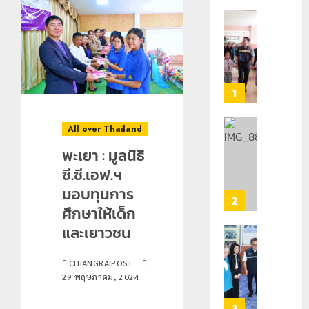
เลขาธิกา
ป.ป.ส.
ชื่นชม
โรงเรียน
เทศบาล
1
7
ฝั่ง
All over Thailand
หมิ่น
ทหาร
ต้นแบบ
พะเยา : มูลนิธิ
ผา
พัฒนา
เมือ
ซี.ซี.เอฟ.ฯ
EF
งบู
มอบทุนการ
สร้าง
รณา
2
ศึกษาให้เด็ก
ภูมิคุ้มกัน
การ
ยา
หลาย
และเยาวชน
เสพ
หน่วย
เชียงราย
ติด
สกัด
ดัน
CHIANGRAIPOST
ยึด
“สุสาน
29 พฤษภาคม, 2024
22
ไอซ์
โบราณ
กรกฎาคม,
250
ยุค
3
2026