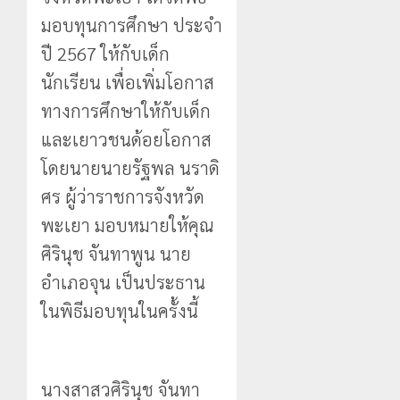
สูง
นักเรียน
มอบทุนการศึกษา ประจำ
กลาง
เลข
ธรรมชาต
ประจำ
ปี 2567 ให้กับเด็ก
ตัว
นักเรียน เพื่อเพิ่มโอกาส
21
G
กรกฎาคม,
ทางการศึกษาให้กับเด็ก
อำเภอ
2026
แม่สรวย
และเยาวชนด้อยโอกาส
0
โดยนายนายรัฐพล นราดิ
20
กรกฎาคม,
ศร ผู้ว่าราชการจังหวัด
2026
พะเยา มอบหมายให้คุณ
0
ศิรินุช จันทาพูน นาย
อำเภอจุน เป็นประธาน
ในพิธีมอบทุนในครั้งนี้
นางสาสวศิรินุช จันทา