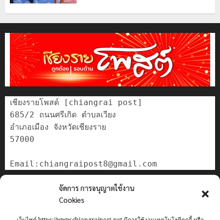
เชียงรายโพสต์ [chiangrai post]

685/2 ถนนศรีเกิด ตำบลเวียง

อำเภอเมือง จังหวัดเชียงราย

57000

ติดต่อเรา
จัดการ การอนุญาตใช้งาน
เกี่ยวกับเรา
Cookies
Privacy Policy
เว็บไซต์ https://www.chiangraipost.net มีการใช้งานเทคโนโลยีคุกกี้ หรือ