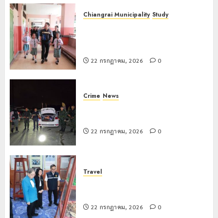
Chiangrai Municipality
Study
เลขาธิการ ป.ป.ส. ชื่นชมโรงเรียน
เทศบาล 7 ฝั่งหมิ่น ต้นแบบพัฒนา EF
สร้างภูมิคุ้มกันยาเสพติด
22 กรกฎาคม, 2026
0
Crime
News
ทหารผาเมืองบูรณาการหลายหน่วย
สกัดยึดไอซ์ 250 กิโลกรัม กลางแม่สาย
22 กรกฎาคม, 2026
0
Travel
เชียงรายดัน “สุสานโบราณยุคหินดอย
วง” สู่หมุดหมายท่องเที่ยวโลก
22 กรกฎาคม, 2026
0