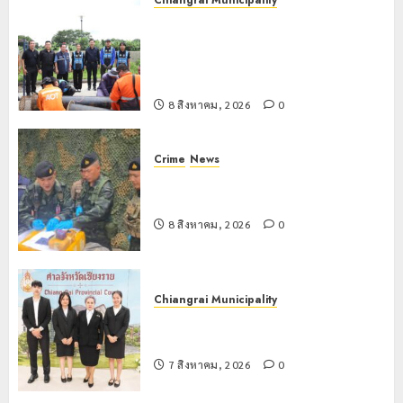
Chiangrai Municipality
เทศบาลนครเชียงรายผนึกสำนักงาน
ทรัพยากรน้ำที่ 1 ติดตั้งเครื่องสูบน้ำ
ขนาดใหญ่ 3 จุดยุทธศาสตร์รับมือฝน
หนักตลอดฤดูฝน
8 สิงหาคม, 2026
0
Crime
News
กกล.ผาเมืองปะทะแก๊งขนยาชายแดน
เชียงแสน ยึดยาบ้า 1.9 ล้านเม็ด
8 สิงหาคม, 2026
0
Chiangrai Municipality
เทศบาลนครเชียงรายร่วมกิจกรรม “วัน
รพี” ประจำปี 2569
7 สิงหาคม, 2026
0