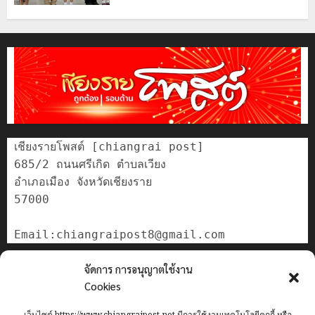
เชียงรายโพสต์ [chiangrai post]

685/2 ถนนศรีเกิด ตำบลเวียง

อำเภอเมือง จังหวัดเชียงราย

57000

ติดต่อเรา
จัดการ การอนุญาตใช้งาน
เกี่ยวกับเรา
Cookies
Privacy Policy
เว็บไซต์ https://www.chiangraipost.net มีการใช้งานเทคโนโลยีคุกกี้ หรือ