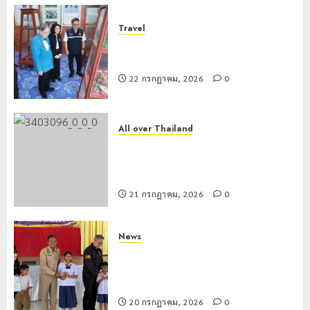
Travel
เชียงรายดัน “สุสานโบราณยุคหินดอย
วง” สู่หมุดหมายท่องเที่ยวโลก
22 กรกฎาคม, 2026
0
All over Thailand
โลว์ซีซั่นไม่สะเทือน! “ปาย” ยังเนื้อหอม
นักท่องเที่ยวแห่สัมผัส Pai Zipline ท้า
ความสูงกลางธรรมชาติ
21 กรกฎาคม, 2026
0
News
มอบบัตรประจำตัวบุคคลผู้ไม่มีสถานะ
ทางทะเบียน แก่นักเรียนเลขประจำตัว G
อำเภอแม่สรวย
20 กรกฎาคม, 2026
0