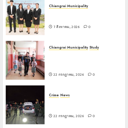
Chiangrai Municipality
เทศบาลนครเชียงรายร่วมกิจกรรม “วัน
รพี” ประจำปี 2569
7 สิงหาคม, 2026
0
Chiangrai Municipality
Study
เลขาธิการ ป.ป.ส. ชื่นชมโรงเรียน
เทศบาล 7 ฝั่งหมิ่น ต้นแบบพัฒนา EF
สร้างภูมิคุ้มกันยาเสพติด
22 กรกฎาคม, 2026
0
Crime
News
ทหารผาเมืองบูรณาการหลายหน่วย
สกัดยึดไอซ์ 250 กิโลกรัม กลางแม่สาย
22 กรกฎาคม, 2026
0