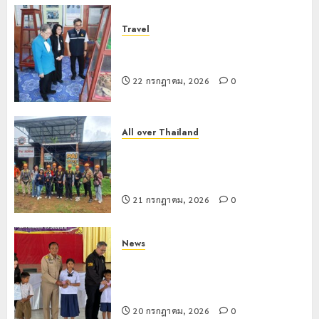
Travel
เชียงรายดัน “สุสานโบราณยุคหินดอย
วง” สู่หมุดหมายท่องเที่ยวโลก
22 กรกฎาคม, 2026
0
All over Thailand
โลว์ซีซั่นไม่สะเทือน! “ปาย” ยังเนื้อหอม
นักท่องเที่ยวแห่สัมผัส Pai Zipline ท้า
ความสูงกลางธรรมชาติ
21 กรกฎาคม, 2026
0
News
มอบบัตรประจำตัวบุคคลผู้ไม่มีสถานะ
ทางทะเบียน แก่นักเรียนเลขประจำตัว G
อำเภอแม่สรวย
20 กรกฎาคม, 2026
0