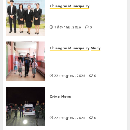
Chiangrai Municipality
เทศบาลนครเชียงรายร่วมกิจกรรม “วัน
รพี” ประจำปี 2569
7 สิงหาคม, 2026
0
Chiangrai Municipality
Study
เลขาธิการ ป.ป.ส. ชื่นชมโรงเรียน
เทศบาล 7 ฝั่งหมิ่น ต้นแบบพัฒนา EF
สร้างภูมิคุ้มกันยาเสพติด
22 กรกฎาคม, 2026
0
Crime
News
ทหารผาเมืองบูรณาการหลายหน่วย
สกัดยึดไอซ์ 250 กิโลกรัม กลางแม่สาย
22 กรกฎาคม, 2026
0