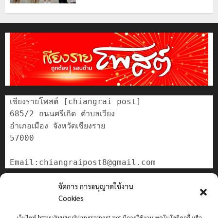
เชียงรายโพสต์ [chiangrai post]

685/2 ถนนศรีเกิด ตำบลเวียง

อำเภอเมือง จังหวัดเชียงราย

57000

ติดต่อเรา
จัดการ การอนุญาตใช้งาน
เกี่ยวกับเรา
Cookies
Privacy Policy
เว็บไซต์ https://www.chiangraipost.net มีการใช้งานเทคโนโลยีคุกกี้ หรือ