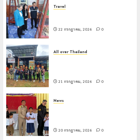
Travel
เชียงรายดัน “สุสานโบราณยุคหินดอย
วง” สู่หมุดหมายท่องเที่ยวโลก
22 กรกฎาคม, 2026
0
All over Thailand
โลว์ซีซั่นไม่สะเทือน! “ปาย” ยังเนื้อหอม
นักท่องเที่ยวแห่สัมผัส Pai Zipline ท้า
ความสูงกลางธรรมชาติ
21 กรกฎาคม, 2026
0
News
มอบบัตรประจำตัวบุคคลผู้ไม่มีสถานะ
ทางทะเบียน แก่นักเรียนเลขประจำตัว G
อำเภอแม่สรวย
20 กรกฎาคม, 2026
0