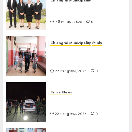
Chiangrai Municipality
เทศบาลนครเชียงรายร่วมกิจกรรม “วัน
รพี” ประจำปี 2569
7 สิงหาคม, 2026
0
Chiangrai Municipality
Study
เลขาธิการ ป.ป.ส. ชื่นชมโรงเรียน
เทศบาล 7 ฝั่งหมิ่น ต้นแบบพัฒนา EF
สร้างภูมิคุ้มกันยาเสพติด
22 กรกฎาคม, 2026
0
Crime
News
ทหารผาเมืองบูรณาการหลายหน่วย
สกัดยึดไอซ์ 250 กิโลกรัม กลางแม่สาย
22 กรกฎาคม, 2026
0