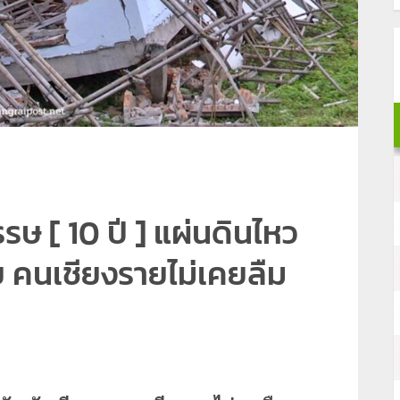
รษ [ 10 ปี ] แผ่นดินไหว
าย คนเชียงรายไม่เคยลืม