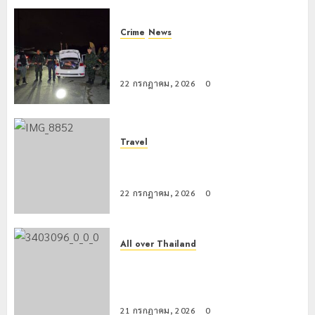
อำเภอ
0
แม่สรวย
Crime
News
20
กรกฎาคม,
ทหารผาเมืองบูรณาการหลายหน่วย
2026
สกัดยึดไอซ์ 250 กิโลกรัม กลางแม่สาย
0
22 กรกฎาคม, 2026
0
Travel
เชียงรายดัน “สุสานโบราณยุคหินดอย
วง” สู่หมุดหมายท่องเที่ยวโลก
22 กรกฎาคม, 2026
0
All over Thailand
โลว์ซีซั่นไม่สะเทือน! “ปาย” ยังเนื้อหอม
นักท่องเที่ยวแห่สัมผัส Pai Zipline ท้า
ความสูงกลางธรรมชาติ
21 กรกฎาคม, 2026
0