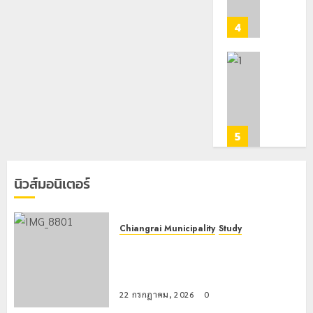
หมาย
ไม่
0
ท่อง
สะเทือน!
4
เที่ยว
“ปาย”
โลก
ยัง
เนื้อ
22
มอบ
กรกฎาคม,
หอม
บัตร
2026
นัก
ประจำ
0
ท่อง
ตัว
เที่ยว
บุคคล
5
แห่
ผู้
สัมผัส
ไม่มี
Pai
สถานะ
นิวส์มอนิเตอร์
Zipline
ทาง
ท้า
ทะเบียน
ความ
แก่
Chiangrai Municipality
Study
สูง
นักเรียน
เลขาธิการ ป.ป.ส. ชื่นชมโรงเรียน
กลาง
เลข
เทศบาล 7 ฝั่งหมิ่น ต้นแบบพัฒนา EF
ธรรมชาต
ประจำ
สร้างภูมิคุ้มกันยาเสพติด
ตัว
21
22 กรกฎาคม, 2026
0
กรกฎาคม,
G
2026