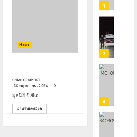
เทศบาล
1
7
ฝั่ง
หมิ่น
ทหาร
ต้นแบบ
ผา
พัฒนา
เมือ
EF
News
งบู
สร้าง
รณา
2
ภูมิคุ้มกัน
การ
มูลนิธิ ซี.ซีเอฟ.มอบทุนการศึกษา
ยา
หลาย
เด็กนักเรียน จังหวัดเชียงราย
เสพ
หน่วย
เชียงราย
ติด
สกัด
ดัน
CHIANGRAIPOST
ยึด
30 พฤษภาคม, 2024
0
22
“สุสาน
กรกฎาคม,
ไอซ์
โบราณ
มูลนิธิ ซี.ซีเอ
2026
250
ยุค
3
0
กิโลกรัม
หิน
อ่านรายละเอียด
กลาง
ดอย
แม่สาย
วง”
โลว์
สู่
22
ซี
กรกฎาคม,
หมุด
ซั่น
2026