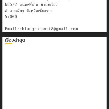
685/2 ถนนศรีเกิด ตำบลเวียง

อำเภอเมือง จังหวัดเชียงราย

57000

เรื่องล่าสุด
เลขาธิการ ป.ป.ส. ชื่นชมโรงเรียนเทศบาล 7 ฝั่งหมิ่น ต้นแบบ
พัฒนา EF สร้างภูมิคุ้มกันยาเสพติด
ทหารผาเมืองบูรณาการหลายหน่วย สกัดยึดไอซ์ 250
กิโลกรัม กลางแม่สาย
เชียงรายดัน “สุสานโบราณยุคหินดอยวง” สู่หมุดหมายท่อง
เที่ยวโลก
โลว์ซีซั่นไม่สะเทือน! “ปาย” ยังเนื้อหอม นักท่องเที่ยวแห่
สัมผัส Pai Zipline ท้าความสูงกลางธรรมชาติ
มอบบัตรประจำตัวบุคคลผู้ไม่มีสถานะทางทะเบียน แก่
นักเรียนเลขประจำตัว G อำเภอแม่สรวย