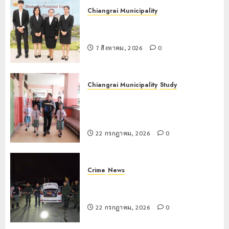
Chiangrai Municipality
เทศบาลนครเชียงรายร่วมกิจกรรม “วัน
รพี” ประจำปี 2569
7 สิงหาคม, 2026
0
Chiangrai Municipality
Study
เลขาธิการ ป.ป.ส. ชื่นชมโรงเรียน
เทศบาล 7 ฝั่งหมิ่น ต้นแบบพัฒนา EF
สร้างภูมิคุ้มกันยาเสพติด
22 กรกฎาคม, 2026
0
Crime
News
ทหารผาเมืองบูรณาการหลายหน่วย
สกัดยึดไอซ์ 250 กิโลกรัม กลางแม่สาย
22 กรกฎาคม, 2026
0