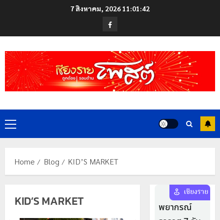
Skip
7 สิงหาคม, 2026
11:01:42
to
Facebook
content
Primary
Menu
Home
Blog
KID’S MARKET
KID’S MARKET