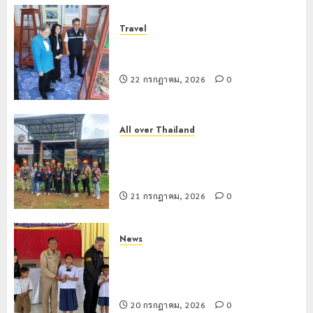
Travel
เชียงรายดัน “สุสานโบราณยุคหินดอย
วง” สู่หมุดหมายท่องเที่ยวโลก
22 กรกฎาคม, 2026
0
All over Thailand
โลว์ซีซั่นไม่สะเทือน! “ปาย” ยังเนื้อหอม
นักท่องเที่ยวแห่สัมผัส Pai Zipline ท้า
ความสูงกลางธรรมชาติ
21 กรกฎาคม, 2026
0
News
มอบบัตรประจำตัวบุคคลผู้ไม่มีสถานะ
ทางทะเบียน แก่นักเรียนเลขประจำตัว G
อำเภอแม่สรวย
20 กรกฎาคม, 2026
0