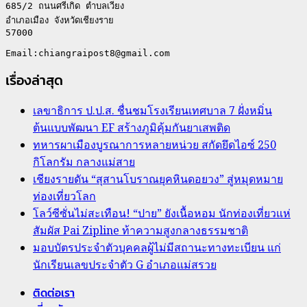
685/2 ถนนศรีเกิด ตำบลเวียง

อำเภอเมือง จังหวัดเชียงราย

57000

เรื่องล่าสุด
เลขาธิการ ป.ป.ส. ชื่นชมโรงเรียนเทศบาล 7 ฝั่งหมิ่น
ต้นแบบพัฒนา EF สร้างภูมิคุ้มกันยาเสพติด
ทหารผาเมืองบูรณาการหลายหน่วย สกัดยึดไอซ์ 250
กิโลกรัม กลางแม่สาย
เชียงรายดัน “สุสานโบราณยุคหินดอยวง” สู่หมุดหมาย
ท่องเที่ยวโลก
โลว์ซีซั่นไม่สะเทือน! “ปาย” ยังเนื้อหอม นักท่องเที่ยวแห่
สัมผัส Pai Zipline ท้าความสูงกลางธรรมชาติ
มอบบัตรประจำตัวบุคคลผู้ไม่มีสถานะทางทะเบียน แก่
นักเรียนเลขประจำตัว G อำเภอแม่สรวย
ติดต่อเรา