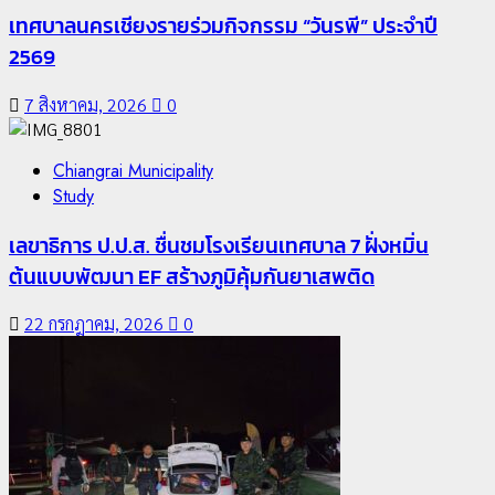
เทศบาลนครเชียงรายร่วมกิจกรรม “วันรพี” ประจำปี
2569
7 สิงหาคม, 2026
0
Chiangrai Municipality
Study
เลขาธิการ ป.ป.ส. ชื่นชมโรงเรียนเทศบาล 7 ฝั่งหมิ่น
ต้นแบบพัฒนา EF สร้างภูมิคุ้มกันยาเสพติด
22 กรกฎาคม, 2026
0