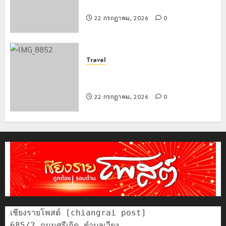
สกัดยึดไอซ์ 250 กิโลกรัม กลางแม่สาย
22 กรกฎาคม, 2026
0
Travel
เชียงรายดัน “สุสานโบราณยุคหินดอย
วง” สู่หมุดหมายท่องเที่ยวโลก
22 กรกฎาคม, 2026
0
เชียงรายโพสต์ [chiangrai post]

685/2 ถนนศรีเกิด ตำบลเวียง
