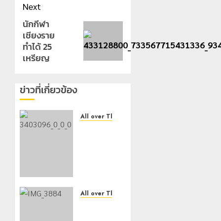
Next
นักกีฬา
Next
เชียงราย
post:
ทำได้ 25
เหรียญ
ข่าวที่เกี่ยวข้อง
All over Thailand
โลว์ซีซั่น
ไม่
สะเทือน!
“ปาย” ยัง
เนื้อหอม
นักท่อง
เที่ยวแห่
All over Thailand
สัมผัส
กองกำลัง
Pai
ผาเมือง