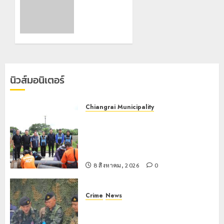
Zipline
สกัดยาบ้า
ท้าความ
ล็อตใหญ่
สูงกลาง
1.27 ล้าน
ธรรมชาติ
เม็ด พื้นที่
ฝาง
21
คนร้ายทิ้ง
กรกฎาคม,
รถหลบ
2026
นิวส์มอนิเตอร์
หนี
0
6
Chiangrai Municipality
พฤษภาคม,
เทศบาลนครเชียงรายผนึกสำนักงาน
2026
ทรัพยากรน้ำที่ 1 ติดตั้งเครื่องสูบน้ำ
0
ขนาดใหญ่ 3 จุดยุทธศาสตร์รับมือฝน
หนักตลอดฤดูฝน
8 สิงหาคม, 2026
0
Crime
News
กกล.ผาเมืองปะทะแก๊งขนยาชายแดน
เชียงแสน ยึดยาบ้า 1.9 ล้านเม็ด