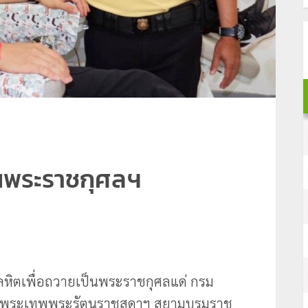
็นพระราชกุศลฯ
หิตเพื่อถวายเป็นพระราชกุศลแด่ กรม
ด็จพระเทพพระรัตนราชสุดาฯ สยามบรมราช