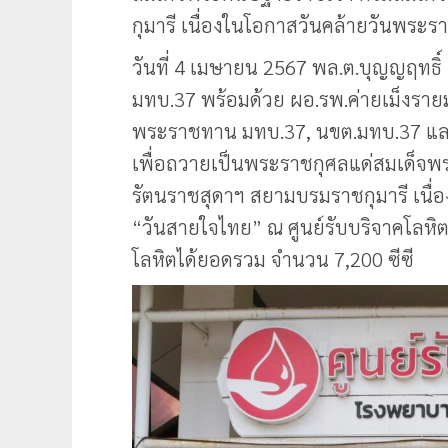
กุมารี เนื่องในโอกาสวันคล้ายวันพร
วันที่ 4 เมษายน 2567 พล.ต.บุญญฤทธ
มทบ.37 พร้อมด้วย ผอ.รพ.ค่ายเม็งรา
พระราชทาน มทบ.37, นขต.มทบ.37 และ
เพื่อถวายเป็นพระราชกุศลแด่สมเด็จพ
รัตนราชสุดาฯ สยามบรมราชกุมารี เน
“วันสายใจไทย” ณ ศูนย์รับบริจาคโลหิ
โลหิตได้ยอดรวม จำนวน 7,200 ซีซี