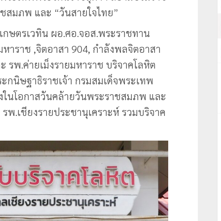
ะราชสมภพ และ “วันสายใจไทย”
ิ์ เกษตรเวทิน ผอ.ศอ.จอส.พระราชทาน
ยมหาราช ,จิตอาสา 904, กำลังพลจิตอาสา
 รพ.ค่ายเม็งรายมหาราช บริจาคโลหิต
ระกนิษฐาธิราชเจ้า กรมสมเด็จพระเทพ
ื่องในโอกาสวันคล้ายวันพระราชสมภพ และ
ต รพ.เชียงรายประชานุเคราะห์ รวมบริจาค