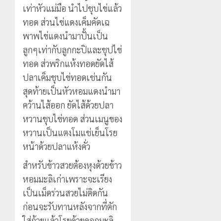
เท่าหัวแม่มือ นำไปชุบไข่แล้ว
ทอด ส่วนไข่แดงเค็มคัดเฉ
พาพไข่แดงนำมาปั้นเป็น
ลูกๆเท่ากับลูกกะปิและชุปไข่
ทอด ส่วพริกแห้งทอดยัดไส้
ปลาเค็มชุบไข่ทอดเช่นกัน
สุดท้ายเป็นหัวหอมแดงนำมา
คว้านไส้ออก ยัดไส้ด้วยปลา
หวานชุบไข่ทอด ส่วนเมนูของ
หวานเป็นแตงโมแช่เย็นโรย
หน้าด้วยปลาแห้งคั่ว
สำหรับข้าวสวยต้องหุงด้วยข้าว
หอมมะลิเก่าเพราะจะเรียง
เป็นเม็ดร่วนสวยไม่ติดกัน
ก่อนจะรับทานหลังจากที่ตัก
ใส่ถ้วยแล้วโรยด้วยดอกมะลิ