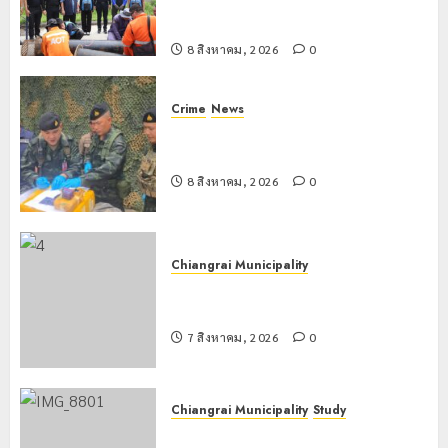
ขนาดใหญ่ 3 จุดยุทธศาสตร์รับมือฝน
หนักตลอดฤดูฝน
8 สิงหาคม, 2026
0
Crime
News
กกล.ผาเมืองปะทะแก๊งขนยาชายแดน
เชียงแสน ยึดยาบ้า 1.9 ล้านเม็ด
8 สิงหาคม, 2026
0
Chiangrai Municipality
เทศบาลนครเชียงรายร่วมกิจกรรม “วัน
รพี” ประจำปี 2569
7 สิงหาคม, 2026
0
Chiangrai Municipality
Study
เลขาธิการ ป.ป.ส. ชื่นชมโรงเรียน