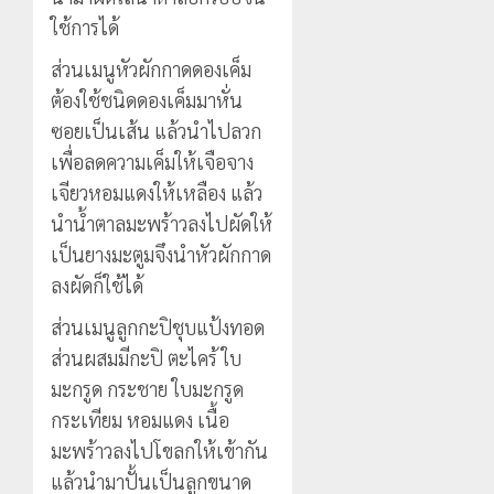
ใช้การได้
ส่วนเมนูหัวผักกาดดองเค็ม
ต้องใช้ชนิดดองเค็มมาหั่น
ซอยเป็นเส้น แล้วนำไปลวก
เพื่อลดความเค็มให้เจือจาง
เจียวหอมแดงให้เหลือง แล้ว
นำน้ำตาลมะพร้าวลงไปผัดให้
เป็นยางมะตูมจึงนำหัวผักกาด
ลงผัดก็ใช้ได้
ส่วนเมนูลูกกะปิชุบแป้งทอด
ส่วนผสมมีกะปิ ตะไคร้ ใบ
มะกรูด กระชาย ใบมะกรูด
กระเทียม หอมแดง เนื้อ
มะพร้าวลงไปโขลกให้เข้ากัน
แล้วนำมาปั้นเป็นลูกขนาด