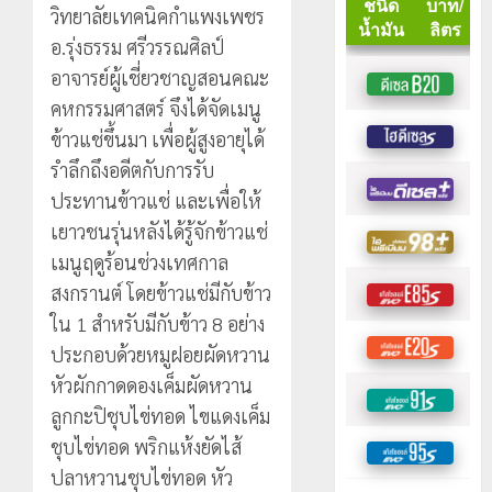
วิทยาลัยเทคนิคกำแพงเพชร
อ.รุ่งธรรม ศรีวรรณศิลป์
อาจารย์ผู้เชี่ยวชาญสอนคณะ
คหกรรมศาสตร์ จึงได้จัดเมนู
ข้าวแช่ขึ้นมา เพื่อผู้สูงอายุได้
รำลึกถึงอดีตกับการรับ
ประทานข้าวแช่ และเพื่อให้
เยาวชนรุ่นหลังได้รู้จักข้าวแช่
เมนูฤดูร้อนช่วงเทศกาล
สงกรานต์ โดยข้าวแช่มีกับข้าว
ใน 1 สำหรับมีกับข้าว 8 อย่าง
ประกอบด้วยหมูฝอยผัดหวาน
หัวผักกาดดองเค็มผัดหวาน
ลูกกะปิชุบไข่ทอด ไขแดงเค็ม
ชุบไข่ทอด พริกแห้งยัดไส้
ปลาหวานชุบไข่ทอด หัว