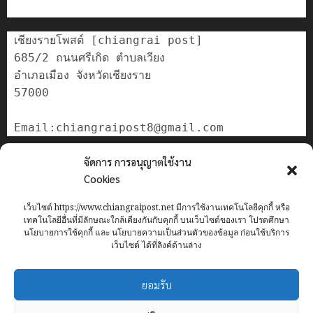
เชียงรายโพสต์ [chiangrai post]

685/2 ถนนศรีเกิด ตำบลเวียง

อำเภอเมือง จังหวัดเชียงราย

57000

ติดต่อเรา
จัดการ การอนุญาตใช้งาน
เกี่ยวกับเรา
Cookies
Privacy Policy
เว็บไซต์ https://www.chiangraipost.net มีการใช้งานเทคโนโลยีคุกกี้ หรือ
Cookies Policy
เทคโนโลยีอื่นที่มีลักษณะใกล้เคียงกันกับคุกกี้ บนเว็บไซต์ของเรา โปรดศึกษา
นโยบายการใช้คุกกี้ และ นโยบายความเป็นส่วนตัวของข้อมูล ก่อนใช้บริการ
เว็บไซต์ ได้ที่ลิงค์ด้านล่าง
Home
ข่าว
เทศบาลนครเชียงราย
อาชญากรรม
ทั่วไทย
ยอมรับ
เศรษฐกิจ
กีฬา
การศึกษา
ท่องเที่ยว
IT