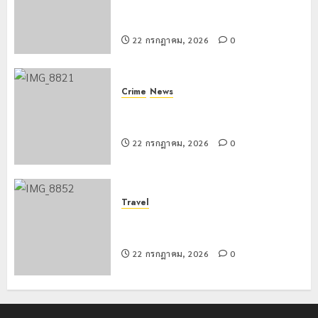
เทศบาล 7 ฝั่งหมิ่น ต้นแบบพัฒนา EF
สร้างภูมิคุ้มกันยาเสพติด
22 กรกฎาคม, 2026
0
Crime
News
ทหารผาเมืองบูรณาการหลายหน่วย
สกัดยึดไอซ์ 250 กิโลกรัม กลางแม่สาย
22 กรกฎาคม, 2026
0
Travel
เชียงรายดัน “สุสานโบราณยุคหินดอย
วง” สู่หมุดหมายท่องเที่ยวโลก
22 กรกฎาคม, 2026
0