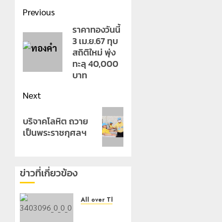
Post
Previous
navigation
ราคาทองวันนี้
Previous
3 เม.ย.67 ทุบ
post:
สถิติใหม่ พุ่ง
ทะลุ 40,000
บาท
Next
Next
บริจาคโลหิต ถวาย
post:
เป็นพระราชกุศลฯ
ข่าวที่เกี่ยวข้อง
All over Thailand
โลว์ซีซั่น