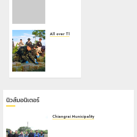
ไม่
สะเทือน!
“ปาย” ยัง
เนื้อหอม
นักท่อง
เที่ยวแห่
All over Thailand
สัมผัส
กองกำลัง
Pai
ผาเมือง
Zipline
สกัดยาบ้า
ท้าความ
ล็อตใหญ่
สูงกลาง
1.27 ล้าน
ธรรมชาติ
เม็ด พื้นที่
ฝาง
21
คนร้ายทิ้ง
กรกฎาคม,
รถหลบ
2026
นิวส์มอนิเตอร์
หนี
0
6
Chiangrai Municipality
พฤษภาคม,
เทศบาลนครเชียงรายผนึกสำนักงาน
2026
ทรัพยากรน้ำที่ 1 ติดตั้งเครื่องสูบน้ำ
0