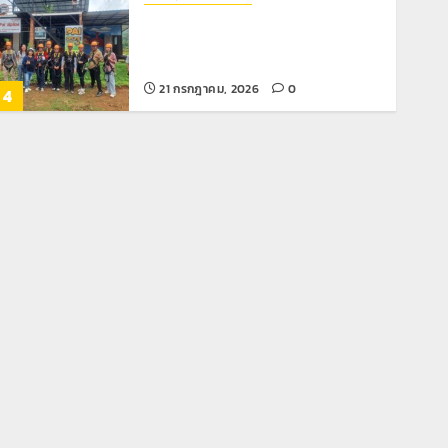
โลว์ซีซั่นไม่สะเทือน! “ปาย” ยังเนื้อหอม
นักท่องเที่ยวแห่สัมผัส Pai Zipline ท้า
ความสูงกลางธรรมชาติ
21 กรกฎาคม, 2026
0
4
News
มอบบัตรประจำตัวบุคคลผู้ไม่มีสถานะ
ทางทะเบียน แก่นักเรียนเลขประจำตัว G
อำเภอแม่สรวย
20 กรกฎาคม, 2026
0
5
Chiangrai Municipality
Study
เลขาธิการ ป.ป.ส. ชื่นชมโรงเรียน
เทศบาล 7 ฝั่งหมิ่น ต้นแบบพัฒนา EF
สร้างภูมิคุ้มกันยาเสพติด
22 กรกฎาคม, 2026
0
1