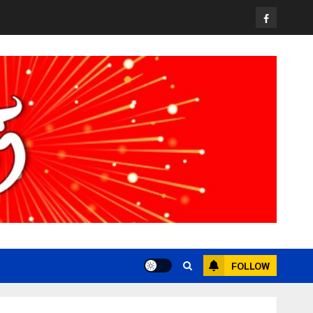
วง” สู่หมุดหมายท่องเที่ยวโลก
Facebook
22 กรกฎาคม, 2026
0
3
All over Thailand
โลว์ซีซั่นไม่สะเทือน! “ปาย” ยังเนื้อหอม
นักท่องเที่ยวแห่สัมผัส Pai Zipline ท้า
ความสูงกลางธรรมชาติ
21 กรกฎาคม, 2026
0
4
News
มอบบัตรประจำตัวบุคคลผู้ไม่มีสถานะ
ทางทะเบียน แก่นักเรียนเลขประจำตัว G
อำเภอแม่สรวย
20 กรกฎาคม, 2026
0
5
FOLLOW
Chiangrai Municipality
Study