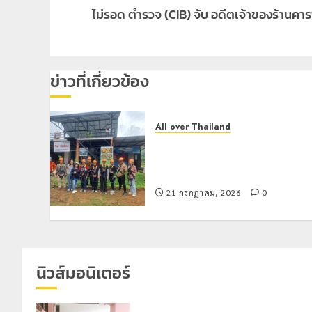
ไม่รอด ตำรวจ (CIB) จับ อดีตเจ้าของร้านคาร
post:
ข่าวที่เกี่ยวข้อง
All over Thailand
โลว์ซีซั่นไม่สะเทือน! “ปาย” ยังเนื้อ
หอม นักท่องเที่ยวแห่สัมผัส Pai
Zipline ท้าความสูงกลางธรรมชาติ
21 กรกฎาคม, 2026
0
นิวส์มอนิเตอร์