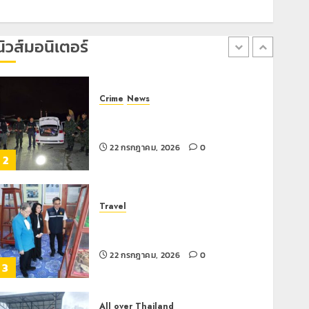
เลขาธิการ ป.ป.ส. ชื่นชมโรงเรียน
เทศบาล 7 ฝั่งหมิ่น ต้นแบบพัฒนา EF
สร้างภูมิคุ้มกันยาเสพติด
นิวส์มอนิเตอร์
22 กรกฎาคม, 2026
0
1
Crime
News
ทหารผาเมืองบูรณาการหลายหน่วย
สกัดยึดไอซ์ 250 กิโลกรัม กลางแม่สาย
22 กรกฎาคม, 2026
0
2
Travel
เชียงรายดัน “สุสานโบราณยุคหินดอย
วง” สู่หมุดหมายท่องเที่ยวโลก
22 กรกฎาคม, 2026
0
3
All over Thailand