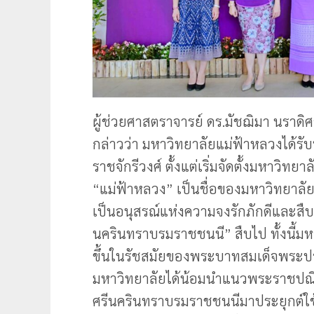
ผู้ช่วยศาสตราจารย์ ดร.มัชฌิมา นราดิ
กล่าวว่า มหาวิทยาลัยแม่ฟ้าหลวงได้ร
ราชจักรีวงศ์ ตั้งแต่เริ่มจัดตั้งมหาว
“แม่ฟ้าหลวง” เป็นชื่อของมหาวิทยาลัย 
เป็นอนุสรณ์แห่งความจงรักภักดีและ
นครินทราบรมราชชนนี” สืบไป ทั้งนี้ม
ขึ้นในรัชสมัยของพระบาทสมเด็จพระป
มหาวิทยาลัยได้น้อมนำแนวพระราชปณิ
ศรีนครินทราบรมราชชนนีมาประยุกต์ใ