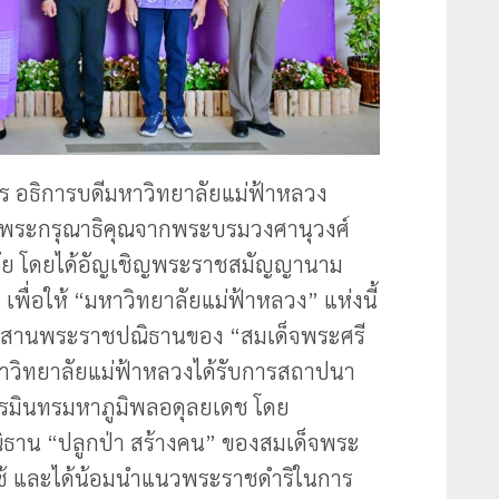
ศร อธิการบดีมหาวิทยาลัยแม่ฟ้าหลวง
ับพระกรุณาธิคุณจากพระบรมวงศานุวงศ์
ิทยาลัย โดยได้อัญเชิญพระราชสมัญญานาม
เพื่อให้ “มหาวิทยาลัยแม่ฟ้าหลวง” แห่งนี้
สืบสานพระราชปณิธานของ “สมเด็จพระศรี
หาวิทยาลัยแม่ฟ้าหลวงได้รับการสถาปนา
รมินทรมหาภูมิพลอดุลยเดช โดย
ธาน “ปลูกป่า สร้างคน” ของสมเด็จพระ
ช้ และได้น้อมนำแนวพระราชดำริในการ