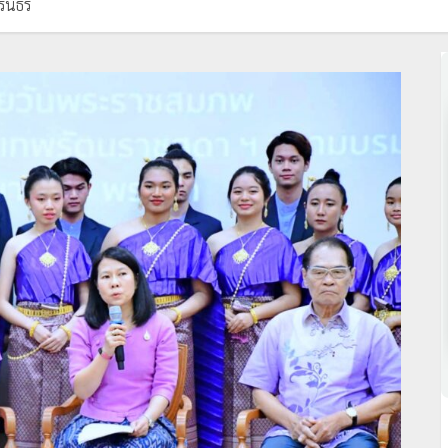
รินธร