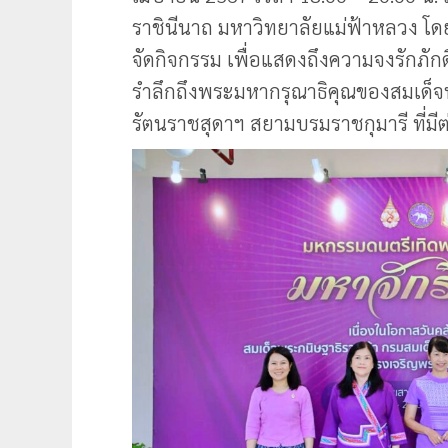
ราชินีนาถ มหาวิทยาลัยแม่ฟ้าหลวง โด
จัดกิจกรรม เพื่อแสดงถึงความจงรักภั
รำลึกถึงพระมหากรุณาธิคุณของสมเด็
รัตนราชสุดาฯ สยามบรมราชกุมารี ที่มี