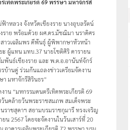
รีเทิดพระเกียรติ 69 พรรษา มหาจักรีสิ
ม่ฟ้าหลวง จังหวัดเชียงราย นางอุบลรัตน์
ยงราย พร้อมด้วย ผศ.ดร.มัชฌิมา นราดิศร
าวเฉลิมพร ดีพันธุ์ ผู้พิพากษาหัวหน้า
ยะ ผู้แทน มทบ.37 นายโชติศิริ ดารายน
ันธ์เชียงราย และ พ.ต.อ.อานันท์จักร์
รบ้านดู่ ร่วมกันแถลงข่าวเตรียมจัดงาน
า มหาจักรีสิรินธร”
มจัดงาน “มหกรรมดนตรีเทิดพระเกียรติ 69
กาสวันคล้ายวันพระราชสมภพ สมเด็จพระ
ตนราชสุดาฯ สยามบรมราชกุมารี ทรงเจริญ
ษายน 2567 โดยจะจัดงานในวันเสาร์ที่ 20
 ณ อาคารเฉลิมพระเกียรติ 72 พรรษา บรม