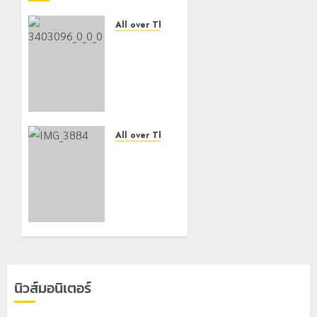
All over Thailand
โลว์ซีซั่น
ไม่
สะเทือน!
“ปาย” ยัง
เนื้อหอม
นักท่อง
เที่ยวแห่
All over Thailand
สัมผัส
กองกำลัง
Pai
ผาเมือง
Zipline
สกัดยาบ้า
ท้าความ
ล็อตใหญ่
สูงกลาง
1.27 ล้าน
ธรรมชาติ
เม็ด พื้นที่
ฝาง
21
คนร้ายทิ้ง
กรกฎาคม,
รถหลบ
2026
นิวส์มอนิเตอร์
หนี
0