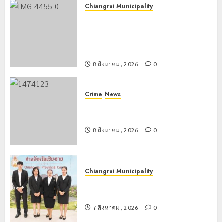
6
Chiangrai Municipality
พฤษภาคม,
เทศบาลนครเชียงรายผนึกสำนักงาน
2026
ทรัพยากรน้ำที่ 1 ติดตั้งเครื่องสูบน้ำ
0
ขนาดใหญ่ 3 จุดยุทธศาสตร์รับมือฝน
หนักตลอดฤดูฝน
8 สิงหาคม, 2026
0
Crime
News
กกล.ผาเมืองปะทะแก๊งขนยาชายแดน
เชียงแสน ยึดยาบ้า 1.9 ล้านเม็ด
8 สิงหาคม, 2026
0
Chiangrai Municipality
เทศบาลนครเชียงรายร่วมกิจกรรม “วัน
รพี” ประจำปี 2569
7 สิงหาคม, 2026
0