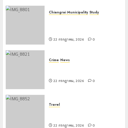
Chiangrai Municipality
Study
เลขาธิการ ป.ป.ส. ชื่นชมโรงเรียน
เทศบาล 7 ฝั่งหมิ่น ต้นแบบพัฒนา EF
สร้างภูมิคุ้มกันยาเสพติด
22 กรกฎาคม, 2026
0
Crime
News
ทหารผาเมืองบูรณาการหลายหน่วย
สกัดยึดไอซ์ 250 กิโลกรัม กลางแม่สาย
22 กรกฎาคม, 2026
0
Travel
เชียงรายดัน “สุสานโบราณยุคหินดอย
วง” สู่หมุดหมายท่องเที่ยวโลก
22 กรกฎาคม, 2026
0