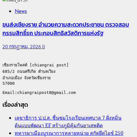
News
ขนส่งเชียงราย อำนวยความสะดวกประชาชน ตรวจสอบ
กรรมสิทธิ์รถ ประกอบสิทธิสวัสดิการแห่งรัฐ
20 กรกฎาคม, 2026
0
เชียงรายโพสต์ [chiangrai post]

685/2 ถนนศรีเกิด ตำบลเวียง

อำเภอเมือง จังหวัดเชียงราย

57000

เรื่องล่าสุด
เลขาธิการ ป.ป.ส. ชื่นชมโรงเรียนเทศบาล 7 ฝั่งหมิ่น
ต้นแบบพัฒนา EF สร้างภูมิคุ้มกันยาเสพติด
ทหารผาเมืองบูรณาการหลายหน่วย สกัดยึดไอซ์ 250