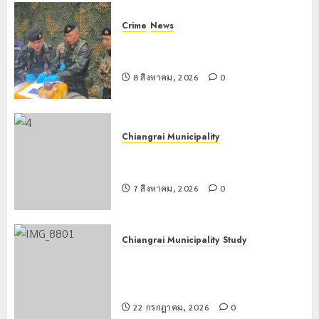
Crime
News
กกล.ผาเมืองปะทะแก๊งขนยาชายแดน
เชียงแสน ยึดยาบ้า 1.9 ล้านเม็ด
8 สิงหาคม, 2026
0
Chiangrai Municipality
เทศบาลนครเชียงรายร่วมกิจกรรม “วัน
รพี” ประจำปี 2569
7 สิงหาคม, 2026
0
Chiangrai Municipality
Study
เลขาธิการ ป.ป.ส. ชื่นชมโรงเรียน
เทศบาล 7 ฝั่งหมิ่น ต้นแบบพัฒนา EF
สร้างภูมิคุ้มกันยาเสพติด
22 กรกฎาคม, 2026
0