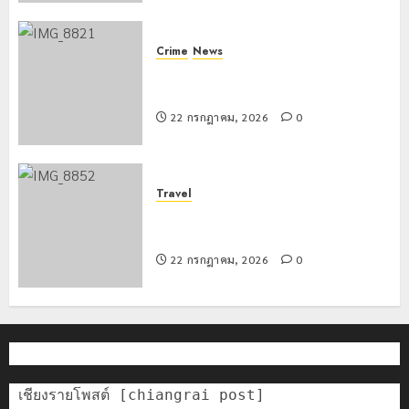
Crime
News
ทหารผาเมืองบูรณาการหลายหน่วย
สกัดยึดไอซ์ 250 กิโลกรัม กลางแม่สาย
22 กรกฎาคม, 2026
0
Travel
เชียงรายดัน “สุสานโบราณยุคหินดอย
วง” สู่หมุดหมายท่องเที่ยวโลก
22 กรกฎาคม, 2026
0
เชียงรายโพสต์ [chiangrai post]
