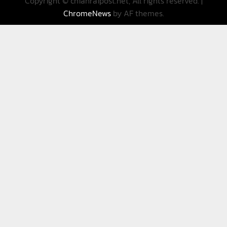
Copyright © chianraipost.net, All rights reserved.
|
ChromeNews
by AF themes.