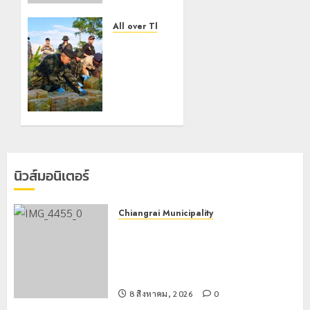
นักท่อง
เที่ยวแห่
All over Thailand
สัมผัส
กองกำลัง
Pai
ผาเมือง
Zipline
สกัดยาบ้า
ท้าความ
ล็อตใหญ่
สูงกลาง
1.27 ล้าน
ธรรมชาติ
เม็ด พื้นที่
ฝาง
21
คนร้ายทิ้ง
กรกฎาคม,
รถหลบ
2026
นิวส์มอนิเตอร์
หนี
0
6
Chiangrai Municipality
พฤษภาคม,
เทศบาลนครเชียงรายผนึกสำนักงาน
2026
ทรัพยากรน้ำที่ 1 ติดตั้งเครื่องสูบน้ำ
0
ขนาดใหญ่ 3 จุดยุทธศาสตร์รับมือฝน
หนักตลอดฤดูฝน
8 สิงหาคม, 2026
0