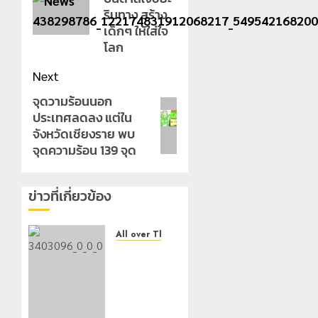
ริมทาง สร้าง
เด็กๆ ให้ใส่ใจ
โลก
Next
จุดวามร้อนนอก
Next
ประเทศลดลง แต่ใน
post:
จังหวัดเชียงราย พบ
จุดความร้อน 139 จุด
ข่าวที่เกี่ยวข้อง
All over Thailand
โลว์ซีซั่น
ไม่
สะเทือน!
“ปาย” ยัง
เนื้อหอม