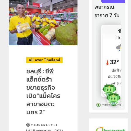
All over Thailand
ชลบุรี : ซีพี
แอ็กซ์ตร้า
ขยายธุรกิจ
เปิด“แม็คโคร
สาขาอมตะ
นคร 2”
CHIANGRAIPOST
15 พฤษภาคม, 2024