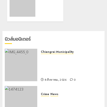
Zipline
สกัดยาบ้า
ท้าความ
ล็อตใหญ่
สูงกลาง
1.27 ล้าน
ธรรมชาติ
เม็ด พื้นที่
ฝาง
21
คนร้ายทิ้ง
กรกฎาคม,
รถหลบ
2026
นิวส์มอนิเตอร์
หนี
0
6
Chiangrai Municipality
พฤษภาคม,
เทศบาลนครเชียงรายผนึกสำนักงาน
2026
ทรัพยากรน้ำที่ 1 ติดตั้งเครื่องสูบน้ำ
0
ขนาดใหญ่ 3 จุดยุทธศาสตร์รับมือฝน
หนักตลอดฤดูฝน
8 สิงหาคม, 2026
0
Crime
News
กกล.ผาเมืองปะทะแก๊งขนยาชายแดน
เชียงแสน ยึดยาบ้า 1.9 ล้านเม็ด