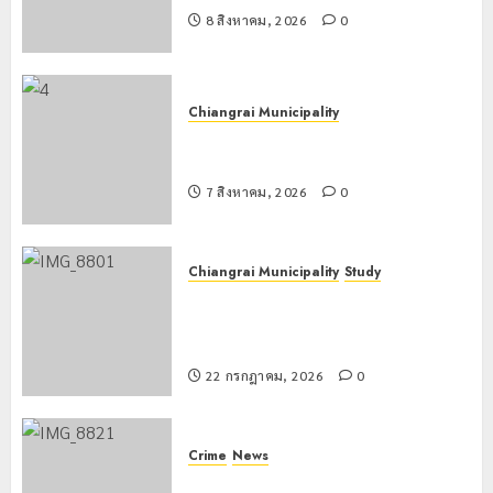
8 สิงหาคม, 2026
0
Chiangrai Municipality
เทศบาลนครเชียงรายร่วมกิจกรรม “วัน
รพี” ประจำปี 2569
7 สิงหาคม, 2026
0
Chiangrai Municipality
Study
เลขาธิการ ป.ป.ส. ชื่นชมโรงเรียน
เทศบาล 7 ฝั่งหมิ่น ต้นแบบพัฒนา EF
สร้างภูมิคุ้มกันยาเสพติด
22 กรกฎาคม, 2026
0
Crime
News
ทหารผาเมืองบูรณาการหลายหน่วย