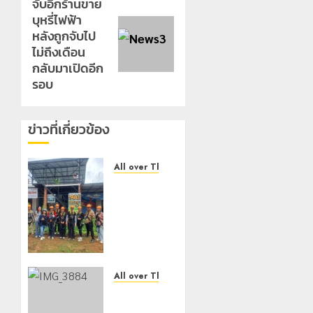
จับอีกร้านขาย
Next
บุหรี่ไฟฟ้า
post:
หลังถูกจับไป
ไม่ถึงเดือน
กลับมาเปิดอีก
รอบ
ข่าวที่เกี่ยวข้อง
All over Thailand
โลว์ซีซั่น
ไม่
สะเทือน!
“ปาย” ยัง
เนื้อหอม
นักท่อง
เที่ยวแห่
All over Thailand
สัมผัส
กองกำลัง
Pai
ผาเมือง