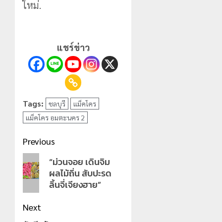
ใหม่.
แชร์ข่าว
Tags:
ชลบุรี
แม็คโคร
แม็คโคร อมตะนคร 2
Post
Previous
navigation
Previous
“ม่วนจอย เดินจิม
ผลไม้ถิ่น สับปะรด
post:
ลิ้นจี่เจียงฮาย”
Next