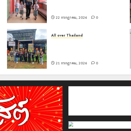
น
เทศบาล 7 ฝั่งหมิ่น ต้นแบบพัฒนา EF
สร้างภูมิคุ้มกันยาเสพติด
22 กรกฎาคม, 2026
0
All over Thailand
โลว์ซีซั่นไม่สะเทือน! “ปาย” ยังเนื้อหอม
นักท่องเที่ยวแห่สัมผัส Pai Zipline ท้า
ความสูงกลางธรรมชาติ
21 กรกฎาคม, 2026
0
ติดต่อเรา
เกี่ยวกับเรา
Privacy Policy
Cookies Policy