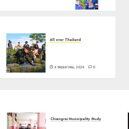
All over Thailand
กองกำลังผาเมืองสกัดยาบ้าล็อต
ใหญ่ 1.27 ล้านเม็ด พื้นที่ฝาง คนร้าย
ทิ้งรถหลบหนี
6 พฤษภาคม, 2026
0
Chiangrai Municipality
Study
เลขาธิการ ป.ป.ส. ชื่นชมโรงเรียน