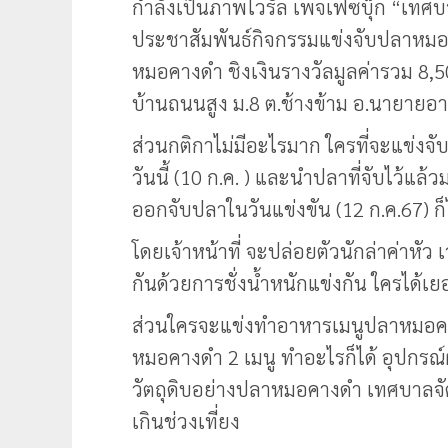
กำลังเป็นภาพไวรัล เพจเฟซบุ๊ก “เทศบา
ประชาสัมพันธ์กิจกรรมแข่งจับปลาห
หมอคางดำ ชิงเงินรางวัลมูลค่ารวม 8,500 
บ้านถนนสูง ม.8 ต.ช้างข้าม อ.นายายอาม
ส่วนกติกาไม่มีอะไรมาก ใครที่จะแข่งจั
วันนี้ (10 ก.ค. ) และนำปลาที่จับไว้แล้วม
ออกจับปลาในวันแข่งขัน (12 ก.ค.67) ก็
โดยเจ้าหน้าที่ จะปล่อยตัวนักล่าค่าหัว 
กันด้วยการชั่งน้ำหนักแข่งกัน ใครได้
ส่วนใครจะแข่งทำอาหารเมนูปลาหมอคาง
หมอคางดำ 2 เมนู ทำอะไรก็ได้ อุปกรณ์ผ
วัตถุดิบอย่างปลาหมอคางดำ เทศบาลจัดเต
เกินช่วงเที่ยง