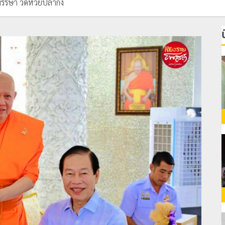
รษา วัดห้วยปลากั้ง