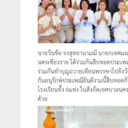
นายวันชัย จงสุทธานามณี นายกเทศมน
นครเชียงราย ได้ร่วมกันสืบทอดประเพณี
ร่วมกันทำบุญถวายเทียนพรรษาไปยังวัด 
กันอนุรักษ์ประเพณีอันดีงามนี้สืบทอ
โรงเรียนทั้ง 8แห่ง ในสังกัดเทศบาลนค
ด้วย