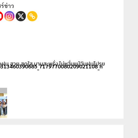
ร์ข่าว
ูฝน สวย สดใส บานสะพรั่ง ไม่หวั่นแม้วันฝนโปรย