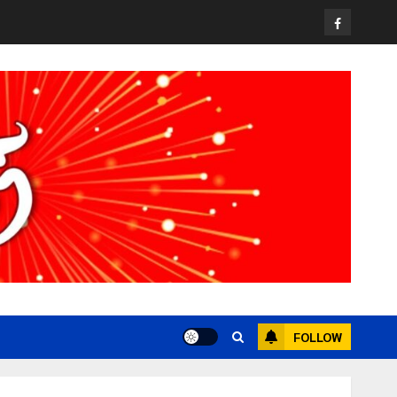
สกัดยึดไอซ์ 250 กิโลกรัม กลางแม่สาย
Facebook
22 กรกฎาคม, 2026
0
3
Travel
เชียงรายดัน “สุสานโบราณยุคหินดอย
วง” สู่หมุดหมายท่องเที่ยวโลก
22 กรกฎาคม, 2026
0
4
All over Thailand
โลว์ซีซั่นไม่สะเทือน! “ปาย” ยังเนื้อหอม
นักท่องเที่ยวแห่สัมผัส Pai Zipline ท้า
ความสูงกลางธรรมชาติ
21 กรกฎาคม, 2026
0
5
FOLLOW
Chiangrai Municipality