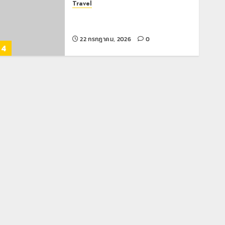
Travel
เชียงรายดัน “สุสานโบราณยุคหินดอย
วง” สู่หมุดหมายท่องเที่ยวโลก
22 กรกฎาคม, 2026
0
4
All over Thailand
โลว์ซีซั่นไม่สะเทือน! “ปาย” ยังเนื้อหอม
นักท่องเที่ยวแห่สัมผัส Pai Zipline ท้า
ความสูงกลางธรรมชาติ
21 กรกฎาคม, 2026
0
5
Chiangrai Municipality
เทศบาลนครเชียงรายร่วมกิจกรรม “วัน
รพี” ประจำปี 2569
7 สิงหาคม, 2026
0
1