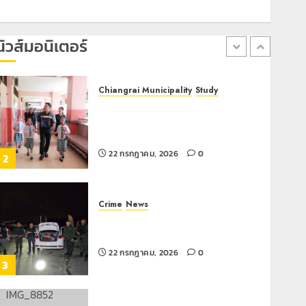
เทศบาลนครเชียงรายร่วมกิจกรรม “วัน
รพี” ประจำปี 2569
7 สิงหาคม, 2026
0
นิวส์มอนิเตอร์
1
Chiangrai Municipality
Study
เลขาธิการ ป.ป.ส. ชื่นชมโรงเรียน
เทศบาล 7 ฝั่งหมิ่น ต้นแบบพัฒนา EF
สร้างภูมิคุ้มกันยาเสพติด
22 กรกฎาคม, 2026
0
2
Crime
News
ทหารผาเมืองบูรณาการหลายหน่วย
สกัดยึดไอซ์ 250 กิโลกรัม กลางแม่สาย
22 กรกฎาคม, 2026
0
3