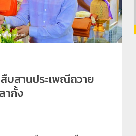
 สืบสานประเพณีถวาย
ากั้ง