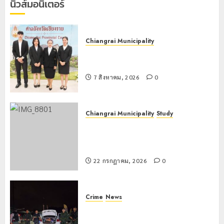
นิวส์มอนิเตอร์
กรกฎาคม,
0
2026
0
Chiangrai Municipality
เทศบาลนครเชียงรายร่วมกิจกรรม “วัน
รพี” ประจำปี 2569
7 สิงหาคม, 2026
0
Chiangrai Municipality
Study
เลขาธิการ ป.ป.ส. ชื่นชมโรงเรียน
เทศบาล 7 ฝั่งหมิ่น ต้นแบบพัฒนา EF
สร้างภูมิคุ้มกันยาเสพติด
22 กรกฎาคม, 2026
0
Crime
News
ทหารผาเมืองบูรณาการหลายหน่วย
สกัดยึดไอซ์ 250 กิโลกรัม กลางแม่สาย