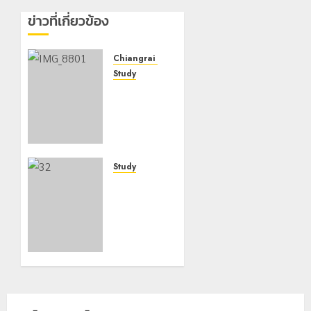
ข่าวที่เกี่ยวข้อง
Chiangrai Municipality
Study
เลขาธิการ
ป.ป.ส.
ชื่นชม
โรงเรียน
เทศบาล 7
ฝั่งหมิ่น
Study
ต้นแบบ
กอ.รมน.เชียงราย
พัฒนา
มอบ
EF สร้าง
อุปกรณ์
ภูมิคุ้มกัน
กีฬา
ยาเสพ
โรงเรียน
ติด
ตชด.บ้าน
ดอยล้าน
22
กรกฎาคม,
20
2026