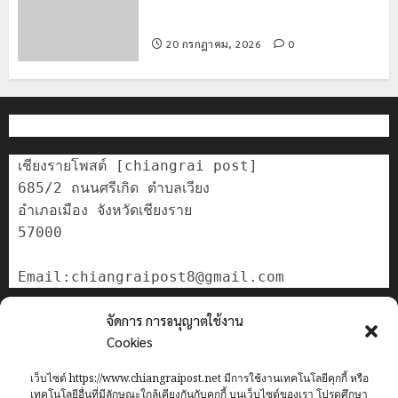
ทางทะเบียน แก่นักเรียนเลขประจำตัว G
อำเภอแม่สรวย
20 กรกฎาคม, 2026
0
เชียงรายโพสต์ [chiangrai post]

685/2 ถนนศรีเกิด ตำบลเวียง

อำเภอเมือง จังหวัดเชียงราย

57000

ติดต่อเรา
จัดการ การอนุญาตใช้งาน
เกี่ยวกับเรา
Cookies
Privacy Policy
เว็บไซต์ https://www.chiangraipost.net มีการใช้งานเทคโนโลยีคุกกี้ หรือ
Cookies Policy
เทคโนโลยีอื่นที่มีลักษณะใกล้เคียงกันกับคุกกี้ บนเว็บไซต์ของเรา โปรดศึกษา