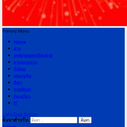
Primary Menu
Home
ข่าว
เทศบาลนครเชียงราย
อาชญากรรม
ทั่วไทย
เศรษฐกิจ
กีฬา
การศึกษา
ท่องเที่ยว
IT
Light/Dark Button
ค้นหาสำหรับ:
follow