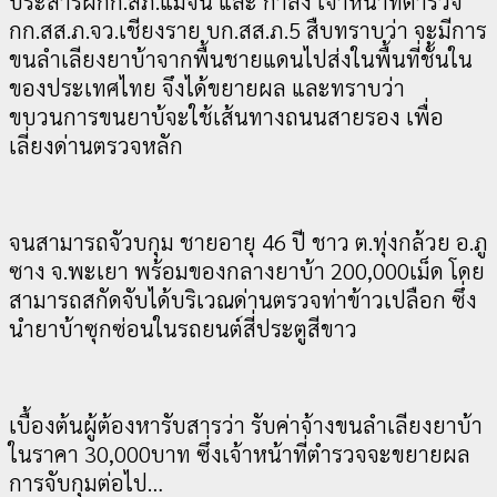
ประสารผกก.สภ.แม่จัน และ กำลัง เจ้าหน้าที่ตำรวจ
กก.สส.ภ.จว.เชียงราย บก.สส.ภ.5 สืบทราบว่า จะมีการ
ขนลำเลียงยาบ้าจากพื้นชายแดนไปส่งในพื้นที่ชั้นใน
ของประเทศไทย จึงได้ขยายผล และทราบว่า
ขบวนการขนยาบ้จะใช้เส้นทางถนนสายรอง เพื่อ
เลี่ยงด่านตรวจหลัก
จนสามารถจัวบกุม ชายอายุ 46 ปี ชาว
ต.ทุ่งกล้วย อ.ภู
ซาง จ.พะเยา พร้อมของกลางยาบ้า 200,000เม็ด โดย
สามารถสกัดจับได้บริเวณด่านตรวจท่าข้าวเปลือก ซึ่ง
นำยาบ้าซุกซ่อนในรถยนต์สี่ประตูสีขาว
เบื้องต้นผู้ต้องหารับสารว่า รับค่าจ้างขนลำเลียงยาบ้า
ในราคา 30,000บาท ซึ่งเจ้าหน้าที่ตำรวจจะขยายผล
การจับกุมต่อไป…