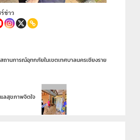
ร์ข่าว
ปสถานการณ์อุทกภัยในเขตเทศบาลนครเชียงราย
รดูแลสุขภาพจิตใจ