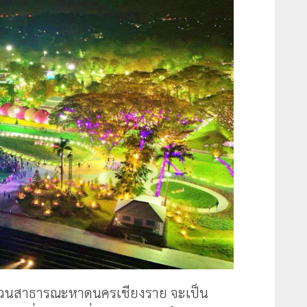
 สวนสาธารณะหาดนครเชียงราย จะเป็น