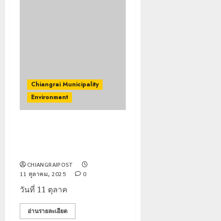
Chiangrai Municipality
Environment
นครเชียงราย นครแห่งความสุข
แบบยั่งยืน “ปรับภูมิทัศน์ชุมชน
เกาะทอง”คลองบำบัดน้ำเสีย
CHIANGRAIPOST
11 ตุลาคม, 2025
0
วันที่ 11 ตุลาค
อ่านรายละเอียด