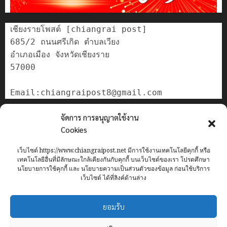
เชียงรายโพสต์ [chiangrai post]

685/2 ถนนศรีเกิด ตำบลเวียง

อำเภอเมือง จังหวัดเชียงราย

57000

ติดต่อเรา
จัดการ การอนุญาตใช้งาน
เกี่ยวกับเรา
Cookies
Privacy Policy
เว็บไซต์ https://www.chiangraipost.net มีการใช้งานเทคโนโลยีคุกกี้ หรือ
Cookies Policy
เทคโนโลยีอื่นที่มีลักษณะใกล้เคียงกันกับคุกกี้ บนเว็บไซต์ของเรา โปรดศึกษา
นโยบายการใช้คุกกี้ และ นโยบายความเป็นส่วนตัวของข้อมูล ก่อนใช้บริการ
เว็บไซต์ ได้ที่ลิงค์ด้านล่าง
Home
ข่าว
เทศบาลนครเชียงราย
อาชญากรรม
ทั่วไทย
ยอมรับ
เศรษฐกิจ
กีฬา
การศึกษา
ท่องเที่ยว
IT