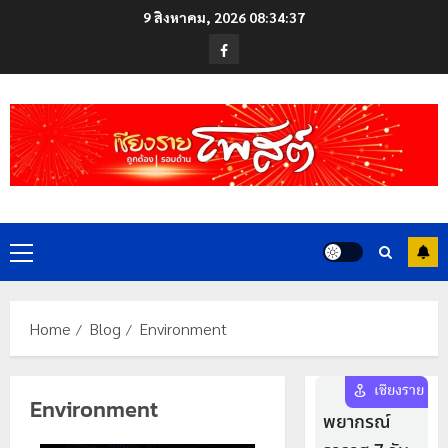
Skip
9 สิงหาคม, 2026
08:34:38
to
Facebook
content
Primary
Menu
Home
Blog
Environment
Environment