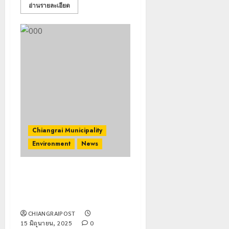
อ่านรายละเอียด
Chiangrai Municipality
Environment
News
มฟล. จับมือ เทศบาลนคร
เชียงราย เฝ้าระวังคุณภาพน้ำ แก้
ปัญหามลพิษ “แม่น้ำกก”
CHIANGRAIPOST
15 มิถุนายน, 2025
0