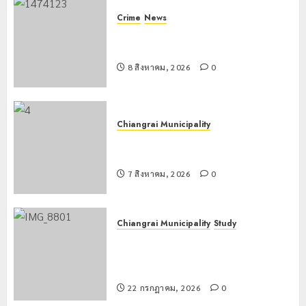
Crime
News
กกล.ผาเมืองปะทะแก๊งขนยาชายแดน
เชียงแสน ยึดยาบ้า 1.9 ล้านเม็ด
8 สิงหาคม, 2026
0
Chiangrai Municipality
เทศบาลนครเชียงรายร่วมกิจกรรม “วัน
รพี” ประจำปี 2569
7 สิงหาคม, 2026
0
Chiangrai Municipality
Study
เลขาธิการ ป.ป.ส. ชื่นชมโรงเรียน
เทศบาล 7 ฝั่งหมิ่น ต้นแบบพัฒนา EF
สร้างภูมิคุ้มกันยาเสพติด
22 กรกฎาคม, 2026
0