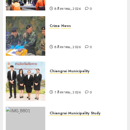
หนักตลอดฤดูฝน
8 สิงหาคม, 2026
0
Crime
News
กกล.ผาเมืองปะทะแก๊งขนยาชายแดน
เชียงแสน ยึดยาบ้า 1.9 ล้านเม็ด
8 สิงหาคม, 2026
0
Chiangrai Municipality
เทศบาลนครเชียงรายร่วมกิจกรรม “วัน
รพี” ประจำปี 2569
7 สิงหาคม, 2026
0
Chiangrai Municipality
Study
เลขาธิการ ป.ป.ส. ชื่นชมโรงเรียน
เทศบาล 7 ฝั่งหมิ่น ต้นแบบพัฒนา EF