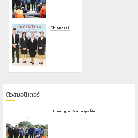
เชียงราย
ผนึก
สำนักงาน
ทรัพยากร
น้ำที่ 1 ติด
Chiangrai Municipality
ตั้งเครื่อง
เทศบาล
สูบน้ำ
นคร
ขนาด
เชียงราย
ใหญ่ 3
ร่วม
จุด
กิจกรรม
ยุทธศาสตร์
“วันรพี”
รับมือฝน
ประจำปี
หนัก
2569
ตลอดฤดู
นิวส์มอนิเตอร์
ฝน
7 สิงหาคม,
2026
0
8 สิงหาคม,
Chiangrai Municipality
2026
เทศบาลนครเชียงรายผนึกสำนักงาน
0
ทรัพยากรน้ำที่ 1 ติดตั้งเครื่องสูบน้ำ
ขนาดใหญ่ 3 จุดยุทธศาสตร์รับมือฝน