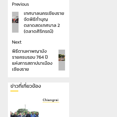
Post
Previous
navigation
เทศบาลนครเชียงราย
Previous
จัดพิธีทำบุญ
post:
ตลาดสดเทศบาล 2
(ตลาดศิริกรณ์)
Next
พิธีตานหาพญามัง
Next
รายครบรอบ 764 ปี
post:
แห่งการสถาปนาเมือง
เชียงราย
ข่าวที่เกี่ยวข้อง
Chiangrai Municipality
เทศบาล
นคร