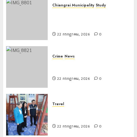
Chiangrai Municipality
Study
เลขาธิการ ป.ป.ส. ชื่นชมโรงเรียน
เทศบาล 7 ฝั่งหมิ่น ต้นแบบพัฒนา EF
สร้างภูมิคุ้มกันยาเสพติด
22 กรกฎาคม, 2026
0
Crime
News
ทหารผาเมืองบูรณาการหลายหน่วย
สกัดยึดไอซ์ 250 กิโลกรัม กลางแม่สาย
22 กรกฎาคม, 2026
0
Travel
เชียงรายดัน “สุสานโบราณยุคหินดอย
วง” สู่หมุดหมายท่องเที่ยวโลก
22 กรกฎาคม, 2026
0