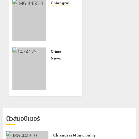
Chiangrai Municipality
เทศบาล
นคร
เชียงราย
ผนึก
สำนักงาน
ทรัพยากร
น้ำที่ 1 ติด
Crime
ตั้งเครื่อง
News
สูบน้ำ
กกล.ผา
ขนาด
เมืองปะทะ
ใหญ่ 3
แก๊งขนยา
จุด
ชายแดน
ยุทธศาสตร์
เชียงแสน
รับมือฝน
ยึดยาบ้า
หนัก
1.9 ล้าน
ตลอดฤดู
เม็ด
นิวส์มอนิเตอร์
ฝน
8 สิงหาคม,
2026
8 สิงหาคม,
Chiangrai Municipality
0
2026