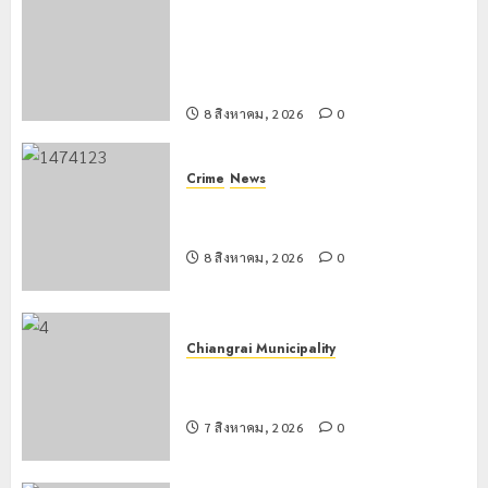
เทศบาลนครเชียงรายผนึกสำนักงาน
0
ทรัพยากรน้ำที่ 1 ติดตั้งเครื่องสูบน้ำ
ขนาดใหญ่ 3 จุดยุทธศาสตร์รับมือฝน
หนักตลอดฤดูฝน
8 สิงหาคม, 2026
0
Crime
News
กกล.ผาเมืองปะทะแก๊งขนยาชายแดน
เชียงแสน ยึดยาบ้า 1.9 ล้านเม็ด
8 สิงหาคม, 2026
0
Chiangrai Municipality
เทศบาลนครเชียงรายร่วมกิจกรรม “วัน
รพี” ประจำปี 2569
7 สิงหาคม, 2026
0