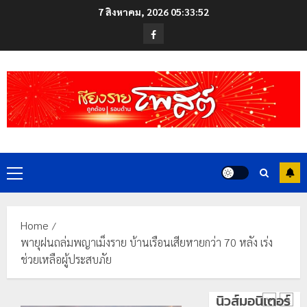
Skip
ดอย
7 สิงหาคม, 2026
05:33:52
to
วง”
โลว์
Facebook
สู่
content
ซี
หมุด
ซั่น
หมาย
ไม่
ท่อง
สะเทือน!
4
เที่ยว
“ปาย”
โลก
ยัง
เนื้อ
มอบ
22
หอม
บัตร
กรกฎาคม,
นัก
2026
ประจำ
Primary
ท่อง
ตัว
0
Menu
เที่ยว
บุคคล
5
แห่
ผู้
สัมผัส
ไม่มี
Home
Pai
สถานะ
เลขาธิกา
พายุฝนถล่มพญาเม็งราย บ้านเรือนเสียหายกว่า 70 หลัง เร่ง
Zipline
ทาง
ป.ป.ส.
ช่วยเหลือผู้ประสบภัย
ท้า
ทะเบียน
ชื่นชม
ความ
แก่
โรงเรียน
นิวส์มอนิเตอร์
สูง
นักเรียน
เทศบาล
1