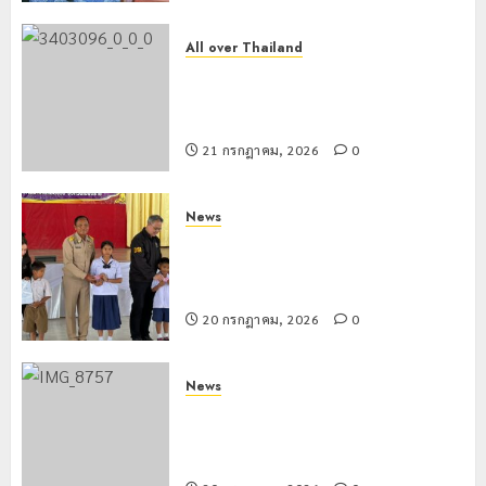
All over Thailand
โลว์ซีซั่นไม่สะเทือน! “ปาย” ยังเนื้อหอม
นักท่องเที่ยวแห่สัมผัส Pai Zipline ท้า
ความสูงกลางธรรมชาติ
21 กรกฎาคม, 2026
0
News
มอบบัตรประจำตัวบุคคลผู้ไม่มีสถานะ
ทางทะเบียน แก่นักเรียนเลขประจำตัว G
อำเภอแม่สรวย
20 กรกฎาคม, 2026
0
News
ขนส่งเชียงราย อำนวยความสะดวก
ประชาชน ตรวจสอบกรรมสิทธิ์รถ
ประกอบสิทธิสวัสดิการแห่งรัฐ