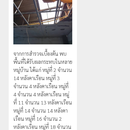
แม่สรวย
EF
งบู
0
สร้าง
รณา
2
20
ภูมิคุ้มกัน
การ
กรกฎาคม,
ยา
2026
หลาย
เสพ
หน่วย
เชียงราย
0
ติด
สกัด
ดัน
ยึด
“สุสาน
22
ไอซ์
โบราณ
กรกฎาคม,
จากการสำรวจเบื้องต้น พบ
250
2026
ยุค
3
กิโลกรัม
หิน
พื้นที่ได้รับผลกระทบในหลาย
0
กลาง
ดอย
หมู่บ้าน ได้แก่ หมู่ที่ 2 จำนวน
แม่สาย
วง”
โลว์
14 หลังคาเรือน หมู่ที่ 3
สู่
ซี
22
จำนวน 4 หลังคาเรือน หมู่ที่
หมุด
ซั่น
กรกฎาคม,
หมาย
2026
ไม่
4 จำนวน 4 หลังคาเรือน หมู่
ท่อง
สะเทือน!
4
ที่ 11 จำนวน 13 หลังคาเรือน
0
เที่ยว
“ปาย”
หมู่ที่ 14 จำนวน 14 หลังคา
โลก
ยัง
เรือน หมู่ที่ 16 จำนวน 2
เนื้อ
มอบ
22
หอม
บัตร
หลังคาเรือน หมู่ที่ 18 จำนวน
กรกฎาคม,