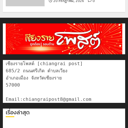
20 กรกฎาคม, 2026
0
เชียงรายโพสต์ [chiangrai post]

685/2 ถนนศรีเกิด ตำบลเวียง

อำเภอเมือง จังหวัดเชียงราย

57000

เรื่องล่าสุด
เลขาธิการ ป.ป.ส. ชื่นชมโรงเรียนเทศบาล 7 ฝั่งหมิ่น ต้นแบบ