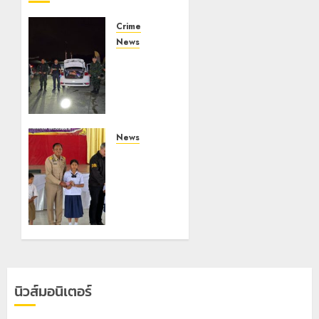
Crime
News
ทหารผา
เมืองบู
รณาการ
หลาย
หน่วย
สกัดยึด
News
ไอซ์ 250
มอบบัตร
กิโลกรัม
ประจำตัว
กลาง
บุคคลผู้
แม่สาย
ไม่มี
สถานะ
22
ทาง
กรกฎาคม,
ทะเบียน
2026
แก่
0
นักเรียน
นิวส์มอนิเตอร์
เลขประจำ
ตัว G