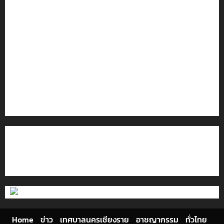
พัฒนา EF สร้างภูมิคุ้มกันยาเสพติด
ทหารผาเมืองบูรณาการหลายหน่วย สกัดยึดไอซ์ 250
กิโลกรัม กลางแม่สาย
เชียงรายดัน “สุสานโบราณยุคหินดอยวง” สู่หมุดหมายท่อง
เที่ยวโลก
โลว์ซีซั่นไม่สะเทือน! “ปาย” ยังเนื้อหอม นักท่องเที่ยวแห่
สัมผัส Pai Zipline ท้าความสูงกลางธรรมชาติ
มอบบัตรประจำตัวบุคคลผู้ไม่มีสถานะทางทะเบียน แก่
นักเรียนเลขประจำตัว G อำเภอแม่สรวย
ติดต่อเรา
เกี่ยวกับเรา
Privacy Policy
Cookies Policy
Home
ข่าว
เทศบาลนครเชียงราย
อาชญากรรม
ทั่วไทย