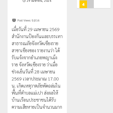
29 เมษายน, 2026
ท่อง
สะเทือน!
4
0
เที่ยว
“ปาย”
โลก
ยัง
เนื้อ
มอบ
Post Views:
9,816
22
หอม
บัตร
กรกฎาคม,
เมื่อวันที่ 29 เมษายน 2569
นัก
2026
ประจำ
สำนักงานป้องกันและบรรเทา
ท่อง
ตัว
0
เที่ยว
บุคคล
สาธารณภัยจังหวัดเชียงราย
5
แห่
ผู้
สาขาเชียงของ รายงานว่า ได้
สัมผัส
ไม่มี
รับแจ้งจากอำเภอพญาเม็ง
Pai
สถานะ
เลขาธิกา
Zipline
ราย จังหวัดเชียงราย ว่าเมื่อ
ทาง
ป.ป.ส.
ท้า
ทะเบียน
ชื่นชม
ช่วงเย็นวันที่ 28 เมษายน
ความ
แก่
โรงเรียน
2569 เวลาประมาณ 17.00
สูง
นักเรียน
เทศบาล
1
น. เกิดเหตุวาตภัยพัดถล่มใน
กลาง
เลข
7
ธรรมชาต
ประจำ
พื้นที่ตำบลแม่เปา ส่งผลให้
ฝั่ง
ตัว
หมิ่น
ทหาร
บ้านเรือนประชาชนได้รับ
21
G
ต้นแบบ
ผา
กรกฎาคม,
ความเสียหายเป็นจำนวนมาก
อำเภอ
2026
พัฒนา
เมือ