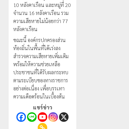
นัก
2026
ประจำ
10 หลังคาเรือน และหมู่ที่ 20
ท่อง
ตัว
0
จำนวน 16 หลังคาเรือน รวม
เที่ยว
บุคคล
5
ความเสียหายไม่น้อยกว่า 77
แห่
ผู้
สัมผัส
ไม่มี
หลังคาเรือน
Pai
สถานะ
ขณะนี้ องค์กรปกครองส่วน
Zipline
ทาง
ท้า
ทะเบียน
ท้องถิ่นในพื้นที่ได้เร่งลง
ความ
แก่
สำรวจความเสียหายเพิ่มเติม
สูง
นักเรียน
พร้อมให้ความช่วยเหลือ
กลาง
เลข
ธรรมชาต
ประชาชนที่ได้รับผลกระทบ
ประจำ
ตัว
ตามระเบียบของทางราชการ
21
G
กรกฎาคม,
อย่างต่อเนื่อง เพื่อบรรเทา
อำเภอ
2026
ความเดือดร้อนในเบื้องต้น
แม่สรวย
0
แชร์ข่าว
20
กรกฎาคม,
2026
0