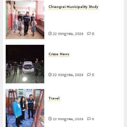
อำเภอ
Chiangrai Municipality
Study
แม่สรวย
เลขาธิการ ป.ป.ส. ชื่นชมโรงเรียน
เทศบาล 7 ฝั่งหมิ่น ต้นแบบพัฒนา EF
20
สร้างภูมิคุ้มกันยาเสพติด
กรกฎาคม,
2026
22 กรกฎาคม, 2026
0
0
Crime
News
ทหารผาเมืองบูรณาการหลายหน่วย
สกัดยึดไอซ์ 250 กิโลกรัม กลางแม่สาย
22 กรกฎาคม, 2026
0
Travel
เชียงรายดัน “สุสานโบราณยุคหินดอย
วง” สู่หมุดหมายท่องเที่ยวโลก
22 กรกฎาคม, 2026
0