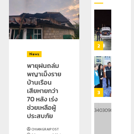
กลาง
เลข
7
ธรรมชาต
ประจำ
ฝั่ง
ตัว
หมิ่น
ทหาร
21
G
ต้นแบบ
ผา
กรกฎาคม,
อำเภอ
2026
พัฒนา
เมือ
แม่สรวย
EF
งบู
0
สร้าง
รณา
2
20
ภูมิคุ้มกัน
การ
กรกฎาคม,
News
ยา
2026
หลาย
เสพ
พายุฝนถล่ม
หน่วย
เชียงราย
0
ติด
สกัด
ดัน
พญาเม็งราย
ยึด
“สุสาน
บ้านเรือน
22
ไอซ์
โบราณ
กรกฎาคม,
เสียหายกว่า
250
2026
ยุค
3
กิโลกรัม
70 หลัง เร่ง
หิน
0
กลาง
ดอย
ช่วยเหลือผู้
แม่สาย
วง”
โลว์
ประสบภัย
สู่
ซี
22
หมุด
ซั่น
กรกฎาคม,
CHIANGRAIPOST
หมาย
2026
ไม่