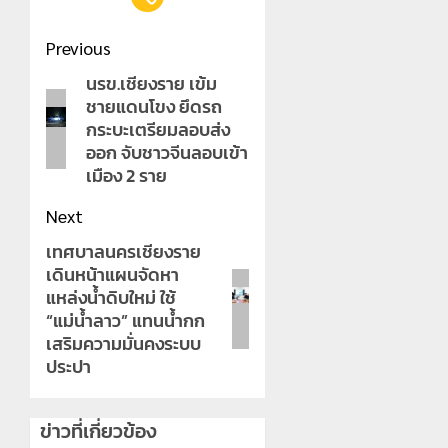
Post
Previous
navigation
นรข.เชียงราย เข้ม
Previous
ชายแดนโขง ยึดรถ
post:
กระบะเตรียมลอบส่ง
ออก จับชาวจีนลอบเข้า
เมือง 2 ราย
Next
เทศบาลนครเชียงราย
Next
เดินหน้าแผนจัดหา
post:
แหล่งน้ำดิบใหม่ ใช้
“แม่น้ำลาว” แทนน้ำกก
เสริมความมั่นคงระบบ
ประปา
ข่าวที่เกี่ยวข้อง