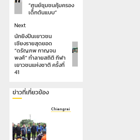
“ศูนย์ชุมชนคุ้มครอง
เด็กต้นแบบ”
Next
นักยิงปืนเยาวชน
Next
เชียงรายสุดยอด
post:
“ดรัญภพ กาญจน
พงศ์” ทำลายสถิติ กีฬา
เยาวชนแห่งชาติ ครั้งที่
41
ข่าวที่เกี่ยวข้อง
Chiangrai Municipality
เทศบาล
นคร
เชียงราย
ผนึก