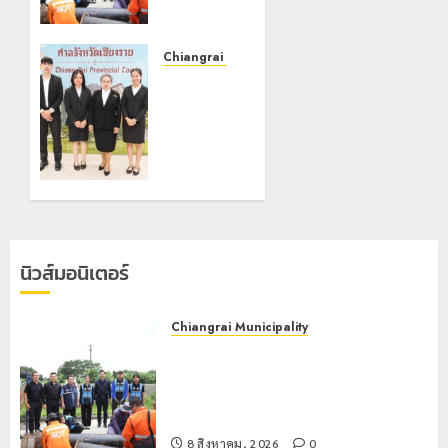
สำนักงาน
ทรัพยากร
น้ำที่ 1 ติด
Chiangrai Municipality
ตั้งเครื่อง
เทศบาล
สูบน้ำ
นคร
ขนาด
เชียงราย
ใหญ่ 3
ร่วม
จุด
กิจกรรม
ยุทธศาสตร์
“วันรพี”
รับมือฝน
ประจำปี
หนัก
2569
ตลอดฤดู
นิวส์มอนิเตอร์
ฝน
7 สิงหาคม,
2026
0
8 สิงหาคม,
Chiangrai Municipality
2026
เทศบาลนครเชียงรายผนึกสำนักงาน
0
ทรัพยากรน้ำที่ 1 ติดตั้งเครื่องสูบน้ำ
ขนาดใหญ่ 3 จุดยุทธศาสตร์รับมือฝน
หนักตลอดฤดูฝน
8 สิงหาคม, 2026
0