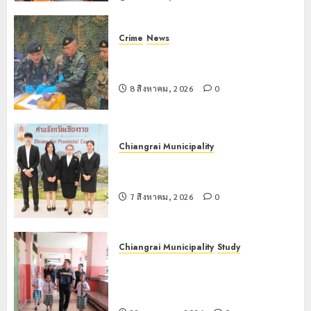
Crime
News
กกล.ผาเมืองปะทะแก๊งขนยาชายแดน
เชียงแสน ยึดยาบ้า 1.9 ล้านเม็ด
8 สิงหาคม, 2026
0
Chiangrai Municipality
เทศบาลนครเชียงรายร่วมกิจกรรม “วัน
รพี” ประจำปี 2569
7 สิงหาคม, 2026
0
Chiangrai Municipality
Study
เลขาธิการ ป.ป.ส. ชื่นชมโรงเรียน
เทศบาล 7 ฝั่งหมิ่น ต้นแบบพัฒนา EF
สร้างภูมิคุ้มกันยาเสพติด