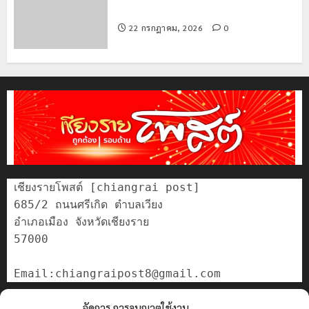
สกัดยึดไอซ์ 250 กิโลกรัม กลางแม่สาย
22 กรกฎาคม, 2026
0
เชียงรายโพสต์ [chiangrai post]

685/2 ถนนศรีเกิด ตำบลเวียง

อำเภอเมือง จังหวัดเชียงราย

57000

ติดต่อเรา
จัดการ การอนุญาตใช้งาน