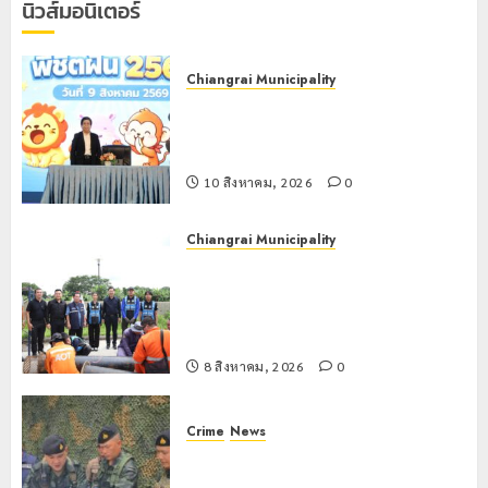
นิวส์มอนิเตอร์
ขนาด
ใหญ่ 3
จุด
Chiangrai Municipality
ยุทธศาสตร์
เทศบาลนครเชียงราย เดินหน้าพัฒนา
รับมือฝน
ศักยภาพการศึกษา สร้าง “Smart Kids
หนัก
พิชิตฝัน”
ตลอดฤดู
ฝน
10 สิงหาคม, 2026
0
8 สิงหาคม,
Chiangrai Municipality
2026
เทศบาลนครเชียงรายผนึกสำนักงาน
0
ทรัพยากรน้ำที่ 1 ติดตั้งเครื่องสูบน้ำ
ขนาดใหญ่ 3 จุดยุทธศาสตร์รับมือฝน
หนักตลอดฤดูฝน
8 สิงหาคม, 2026
0
Crime
News
กกล.ผาเมืองปะทะแก๊งขนยาชายแดน
เชียงแสน ยึดยาบ้า 1.9 ล้านเม็ด