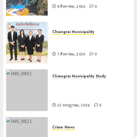
8 สิงหาคม, 2026
0
Chiangrai Municipality
เทศบาลนครเชียงรายร่วมกิจกรรม “วัน
รพี” ประจำปี 2569
7 สิงหาคม, 2026
0
Chiangrai Municipality
Study
เลขาธิการ ป.ป.ส. ชื่นชมโรงเรียน
เทศบาล 7 ฝั่งหมิ่น ต้นแบบพัฒนา EF
สร้างภูมิคุ้มกันยาเสพติด
22 กรกฎาคม, 2026
0
Crime
News
ทหารผาเมืองบูรณาการหลายหน่วย