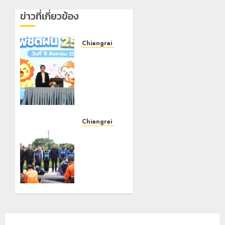
ข่าวที่เกี่ยวข้อง
Chiangrai Municipality
เทศบาล
นคร
เชียงราย
เดินหน้า
พัฒนา
ศักยภาพ
การศึกษา
Chiangrai Municipality
สร้าง
เทศบาล
“Smart
นคร
Kids
เชียงราย
พิชิตฝัน”
ผนึก
สำนักงาน
10
ทรัพยากร
สิงหาคม,
น้ำที่ 1 ติด
2026
ตั้งเครื่อง
0
สูบน้ำ