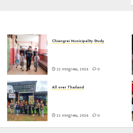
Chiangrai Municipality
Study
เลขาธิการ ป.ป.ส. ชื่นชมโรงเรียน
น
เทศบาล 7 ฝั่งหมิ่น ต้นแบบพัฒนา EF
สร้างภูมิคุ้มกันยาเสพติด
22 กรกฎาคม, 2026
0
All over Thailand
โลว์ซีซั่นไม่สะเทือน! “ปาย” ยังเนื้อหอม
นักท่องเที่ยวแห่สัมผัส Pai Zipline ท้า
ความสูงกลางธรรมชาติ
21 กรกฎาคม, 2026
0