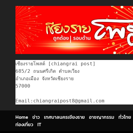
เชียงรายโพสต์ [chiangrai post]

685/2 ถนนศรีเกิด ตำบลเวียง

อำเภอเมือง จังหวัดเชียงราย

57000

Home
ข่าว
เทศบาลนครเชียงราย
อาชญากรรม
ทั่วไทย
ท่องเที่ยว
IT