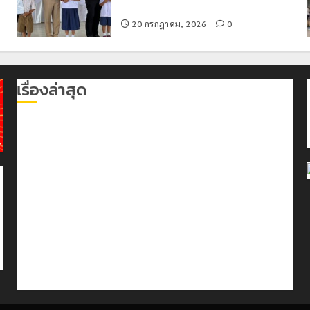
อำเภอแม่สรวย
20 กรกฎาคม, 2026
0
เรื่องล่าสุด
เลขาธิการ ป.ป.ส. ชื่นชมโรงเรียนเทศบาล 7 ฝั่งหมิ่น
ต้นแบบพัฒนา EF สร้างภูมิคุ้มกันยาเสพติด
ทหารผาเมืองบูรณาการหลายหน่วย สกัดยึดไอซ์ 250
กิโลกรัม กลางแม่สาย
เชียงรายดัน “สุสานโบราณยุคหินดอยวง” สู่หมุดหมายท่อง
เที่ยวโลก
โลว์ซีซั่นไม่สะเทือน! “ปาย” ยังเนื้อหอม นักท่องเที่ยวแห่
สัมผัส Pai Zipline ท้าความสูงกลางธรรมชาติ
มอบบัตรประจำตัวบุคคลผู้ไม่มีสถานะทางทะเบียน แก่
นักเรียนเลขประจำตัว G อำเภอแม่สรวย