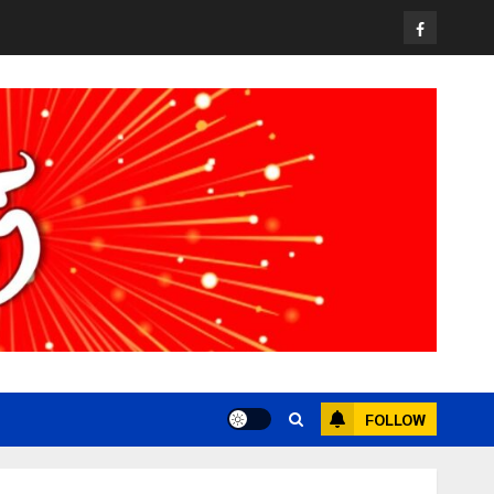
วง” สู่หมุดหมายท่องเที่ยวโลก
Facebook
22 กรกฎาคม, 2026
0
3
All over Thailand
โลว์ซีซั่นไม่สะเทือน! “ปาย” ยังเนื้อหอม
นักท่องเที่ยวแห่สัมผัส Pai Zipline ท้า
ความสูงกลางธรรมชาติ
21 กรกฎาคม, 2026
0
4
News
มอบบัตรประจำตัวบุคคลผู้ไม่มีสถานะ
ทางทะเบียน แก่นักเรียนเลขประจำตัว G
อำเภอแม่สรวย
20 กรกฎาคม, 2026
0
5
FOLLOW
Chiangrai Municipality
Study