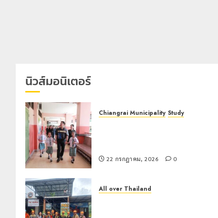
นิวส์มอนิเตอร์
Chiangrai Municipality
Study
เลขาธิการ ป.ป.ส. ชื่นชมโรงเรียน
เทศบาล 7 ฝั่งหมิ่น ต้นแบบพัฒนา EF
สร้างภูมิคุ้มกันยาเสพติด
22 กรกฎาคม, 2026
0
All over Thailand
โลว์ซีซั่นไม่สะเทือน! “ปาย” ยังเนื้อหอม
นักท่องเที่ยวแห่สัมผัส Pai Zipline ท้า