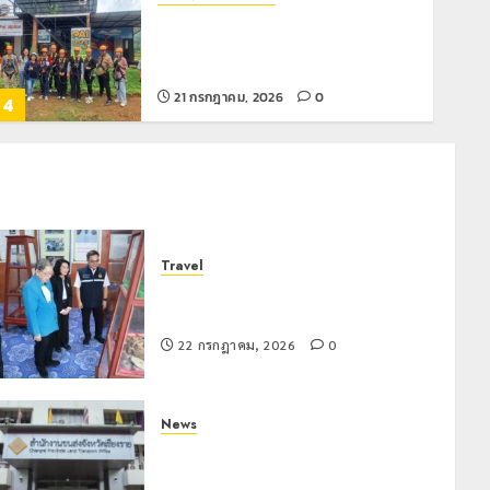
โลว์ซีซั่นไม่สะเทือน! “ปาย” ยังเนื้อหอม
นักท่องเที่ยวแห่สัมผัส Pai Zipline ท้า
ความสูงกลางธรรมชาติ
21 กรกฎาคม, 2026
0
4
News
มอบบัตรประจำตัวบุคคลผู้ไม่มีสถานะ
ทางทะเบียน แก่นักเรียนเลขประจำตัว G
อำเภอแม่สรวย
Travel
20 กรกฎาคม, 2026
0
5
เชียงรายดัน “สุสานโบราณยุคหินดอย
วง” สู่หมุดหมายท่องเที่ยวโลก
Chiangrai Municipality
Study
22 กรกฎาคม, 2026
0
เลขาธิการ ป.ป.ส. ชื่นชมโรงเรียน
เทศบาล 7 ฝั่งหมิ่น ต้นแบบพัฒนา EF
สร้างภูมิคุ้มกันยาเสพติด
News
22 กรกฎาคม, 2026
0
1
ขนส่งเชียงราย อำนวยความสะดวก
ประชาชน ตรวจสอบกรรมสิทธิ์รถ