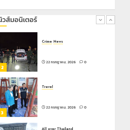
เลขาธิการ ป.ป.ส. ชื่นชมโรงเรียน
เทศบาล 7 ฝั่งหมิ่น ต้นแบบพัฒนา EF
สร้างภูมิคุ้มกันยาเสพติด
นิวส์มอนิเตอร์
22 กรกฎาคม, 2026
0
1
Crime
News
ทหารผาเมืองบูรณาการหลายหน่วย
สกัดยึดไอซ์ 250 กิโลกรัม กลางแม่สาย
22 กรกฎาคม, 2026
0
2
Travel
เชียงรายดัน “สุสานโบราณยุคหินดอย
วง” สู่หมุดหมายท่องเที่ยวโลก
22 กรกฎาคม, 2026
0
3
All over Thailand