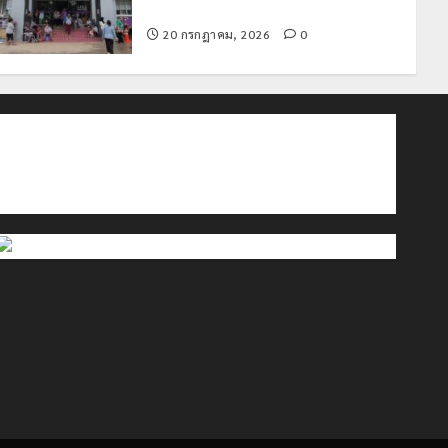
ประกอบสิทธิสวัสดิการแห่งรัฐ
Crime
News
20 กรกฎาคม, 2026
0
ทหารผาเมืองบูรณาการหลายหน่วย
สกัดยึดไอซ์ 250 กิโลกรัม กลางแม่สาย
22 กรกฎาคม, 2026
0
2
ติดต่อเรา
เกี่ยวกับเรา
Privacy Policy
Travel
Cookies Policy
เชียงรายดัน “สุสานโบราณยุคหินดอย
วง” สู่หมุดหมายท่องเที่ยวโลก
22 กรกฎาคม, 2026
0
3
All over Thailand
โลว์ซีซั่นไม่สะเทือน! “ปาย” ยังเนื้อหอม
นักท่องเที่ยวแห่สัมผัส Pai Zipline ท้า
ความสูงกลางธรรมชาติ
21 กรกฎาคม, 2026
0
4