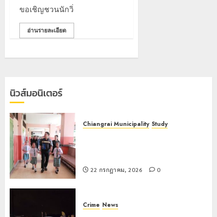
โลก
ยัง
ขอเชิญชวนนักวิ่
เนื้อ
มอบ
22
หอม
บัตร
กรกฎาคม,
อ่านรายละเอียด
นัก
2026
ประจำ
ท่อง
ตัว
0
เที่ยว
บุคคล
5
แห่
ผู้
สัมผัส
ไม่มี
Pai
สถานะ
เลขาธิกา
นิวส์มอนิเตอร์
Zipline
ทาง
ป.ป.ส.
ท้า
ทะเบียน
ชื่นชม
ความ
แก่
โรงเรียน
Chiangrai Municipality
Study
สูง
นักเรียน
เทศบาล
1
เลขาธิการ ป.ป.ส. ชื่นชมโรงเรียน
กลาง
เลข
7
เทศบาล 7 ฝั่งหมิ่น ต้นแบบพัฒนา EF
ธรรมชาต
ประจำ
ฝั่ง
สร้างภูมิคุ้มกันยาเสพติด
ตัว
หมิ่น
ทหาร
22 กรกฎาคม, 2026
0
21
G
ต้นแบบ
ผา
กรกฎาคม,
อำเภอ
2026
พัฒนา
เมือ
แม่สรวย
EF
งบู
0
Crime
News
สร้าง
รณา
2
20
ทหารผาเมืองบูรณาการหลายหน่วย