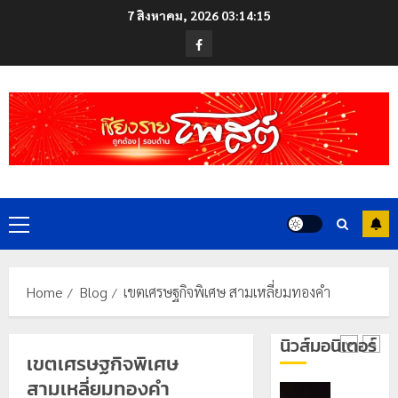
สู่
Skip
ซี
7 สิงหาคม, 2026
03:14:15
หมุด
ซั่น
to
Facebook
หมาย
ไม่
content
ท่อง
สะเทือน!
4
เที่ยว
“ปาย”
โลก
ยัง
เนื้อ
มอบ
22
หอม
บัตร
กรกฎาคม,
นัก
2026
ประจำ
ท่อง
ตัว
0
เที่ยว
บุคคล
5
แห่
Primary
ผู้
สัมผัส
ไม่มี
Menu
Pai
สถานะ
เลขาธิกา
Zipline
ทาง
ป.ป.ส.
Home
Blog
เขตเศรษฐกิจพิเศษ สามเหลี่ยมทองคำ
ท้า
ทะเบียน
ชื่นชม
ความ
แก่
โรงเรียน
นิวส์มอนิเตอร์
สูง
นักเรียน
เทศบาล
1
เขตเศรษฐกิจพิเศษ
กลาง
เลข
7
ธรรมชาต
สามเหลี่ยมทองคำ
ประจำ
ฝั่ง