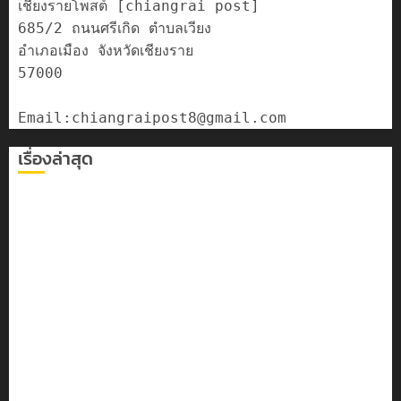
เชียงรายโพสต์ [chiangrai post]

685/2 ถนนศรีเกิด ตำบลเวียง

อำเภอเมือง จังหวัดเชียงราย

57000

เรื่องล่าสุด
เลขาธิการ ป.ป.ส. ชื่นชมโรงเรียนเทศบาล 7 ฝั่งหมิ่น ต้นแบบ
พัฒนา EF สร้างภูมิคุ้มกันยาเสพติด
ทหารผาเมืองบูรณาการหลายหน่วย สกัดยึดไอซ์ 250
กิโลกรัม กลางแม่สาย
เชียงรายดัน “สุสานโบราณยุคหินดอยวง” สู่หมุดหมายท่อง
เที่ยวโลก
โลว์ซีซั่นไม่สะเทือน! “ปาย” ยังเนื้อหอม นักท่องเที่ยวแห่
สัมผัส Pai Zipline ท้าความสูงกลางธรรมชาติ
มอบบัตรประจำตัวบุคคลผู้ไม่มีสถานะทางทะเบียน แก่