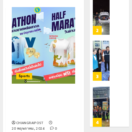
ตัว
หมิ่น
ทหาร
21
G
ต้นแบบ
ผา
กรกฎาคม,
อำเภอ
2026
พัฒนา
เมือ
แม่สรวย
EF
งบู
0
สร้าง
รณา
2
20
ภูมิคุ้มกัน
การ
กรกฎาคม,
ยา
2026
หลาย
เสพ
หน่วย
เชียงราย
0
ติด
สกัด
ดัน
ยึด
“สุสาน
22
ไอซ์
โบราณ
กรกฎาคม,
250
2026
ยุค
3
Sports
กิโลกรัม
หิน
0
กลาง
ดอย
แม่สาย
วง”
โลว์
สมัครวิ่งฟรี เขตเศรษฐกิจพิเศษ
สู่
ซี
สามเหลี่ยมทองคำ ฮาล์ฟ
22
หมุด
ซั่น
มาราธอนครั้งที่ 4 วันต้านยาเสพ
กรกฎาคม,
หมาย
2026
ไม่
ติดสากลครบรอบ 37 ปี
ท่อง
สะเทือน!
4
0
CHIANGRAIPOST
เที่ยว
“ปาย”
20 พฤษภาคม, 2024
0