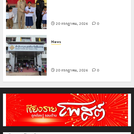
เที่ยว
บุคคล
5
มอบบัตรประจำตัวบุคคลผู้ไม่มีสถานะ
แห่
ผู้
ทางทะเบียน แก่นักเรียนเลขประจำตัว G
สัมผัส
ไม่มี
อำเภอแม่สรวย
Pai
สถานะ
20 กรกฎาคม, 2026
0
Zipline
ทาง
ท้า
ทะเบียน
ความ
แก่
News
สูง
นักเรียน
ขนส่งเชียงราย อำนวยความสะดวก
กลาง
เลข
ประชาชน ตรวจสอบกรรมสิทธิ์รถ
ธรรมชาต
ประจำ
ประกอบสิทธิสวัสดิการแห่งรัฐ
ตัว
20 กรกฎาคม, 2026
0
21
G
กรกฎาคม,
อำเภอ
2026
แม่สรวย
0
20
กรกฎาคม,
2026
0