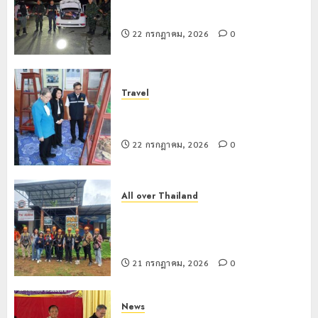
ภูมิคุ้มกัน
การ
กรกฎาคม,
สกัดยึดไอซ์ 250 กิโลกรัม กลางแม่สาย
ยา
2026
หลาย
เสพ
หน่วย
22 กรกฎาคม, 2026
0
เชียงราย
0
ติด
สกัด
ดัน
ยึด
“สุสาน
22
ไอซ์
โบราณ
กรกฎาคม,
Travel
250
2026
ยุค
3
เชียงรายดัน “สุสานโบราณยุคหินดอย
กิโลกรัม
หิน
0
วง” สู่หมุดหมายท่องเที่ยวโลก
กลาง
ดอย
แม่สาย
วง”
22 กรกฎาคม, 2026
0
โลว์
สู่
ซี
22
หมุด
ซั่น
กรกฎาคม,
หมาย
2026
ไม่
All over Thailand
ท่อง
สะเทือน!
4
โลว์ซีซั่นไม่สะเทือน! “ปาย” ยังเนื้อหอม
0
เที่ยว
“ปาย”
นักท่องเที่ยวแห่สัมผัส Pai Zipline ท้า
โลก
ยัง
ความสูงกลางธรรมชาติ
เนื้อ
มอบ
21 กรกฎาคม, 2026
0
22
หอม
บัตร
กรกฎาคม,
นัก
2026
ประจำ
ท่อง
ตัว
News
0