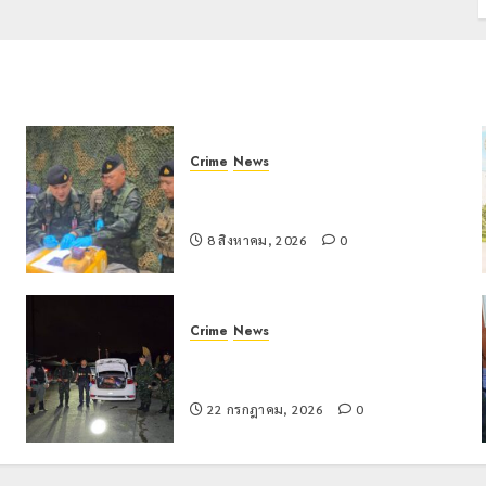
Crime
News
กกล.ผาเมืองปะทะแก๊งขนยาชายแดน
เชียงแสน ยึดยาบ้า 1.9 ล้านเม็ด
8 สิงหาคม, 2026
0
Crime
News
ทหารผาเมืองบูรณาการหลายหน่วย
สกัดยึดไอซ์ 250 กิโลกรัม กลางแม่สาย
22 กรกฎาคม, 2026
0