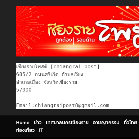
เชียงรายโพสต์ [chiangrai post]

685/2 ถนนศรีเกิด ตำบลเวียง

อำเภอเมือง จังหวัดเชียงราย

57000

Home
ข่าว
เทศบาลนครเชียงราย
อาชญากรรม
ทั่วไทย
ท่องเที่ยว
IT