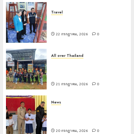
Travel
เชียงรายดัน “สุสานโบราณยุคหินดอย
วง” สู่หมุดหมายท่องเที่ยวโลก
22 กรกฎาคม, 2026
0
All over Thailand
โลว์ซีซั่นไม่สะเทือน! “ปาย” ยังเนื้อหอม
นักท่องเที่ยวแห่สัมผัส Pai Zipline ท้า
ความสูงกลางธรรมชาติ
21 กรกฎาคม, 2026
0
News
มอบบัตรประจำตัวบุคคลผู้ไม่มีสถานะ
ทางทะเบียน แก่นักเรียนเลขประจำตัว G
อำเภอแม่สรวย
20 กรกฎาคม, 2026
0