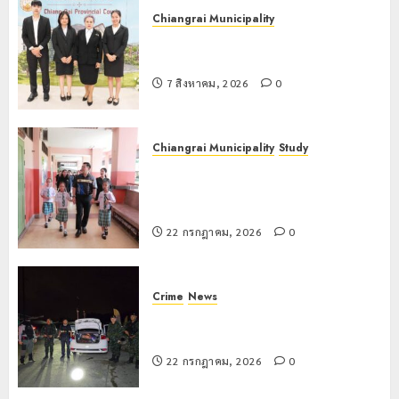
Chiangrai Municipality
เทศบาลนครเชียงรายร่วมกิจกรรม “วัน
รพี” ประจำปี 2569
7 สิงหาคม, 2026
0
Chiangrai Municipality
Study
เลขาธิการ ป.ป.ส. ชื่นชมโรงเรียน
เทศบาล 7 ฝั่งหมิ่น ต้นแบบพัฒนา EF
สร้างภูมิคุ้มกันยาเสพติด
22 กรกฎาคม, 2026
0
Crime
News
ทหารผาเมืองบูรณาการหลายหน่วย
สกัดยึดไอซ์ 250 กิโลกรัม กลางแม่สาย
22 กรกฎาคม, 2026
0