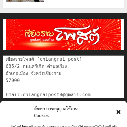
เชียงรายโพสต์ [chiangrai post]

685/2 ถนนศรีเกิด ตำบลเวียง

อำเภอเมือง จังหวัดเชียงราย

57000

ติดต่อเรา
จัดการ การอนุญาตใช้งาน
เกี่ยวกับเรา
Cookies
Privacy Policy
เว็บไซต์ https://www.chiangraipost.net มีการใช้งานเทคโนโลยีคุกกี้ หรือ