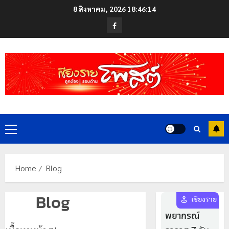
Skip
8 สิงหาคม, 2026
18:46:15
to
Facebook
content
Primary
Menu
Home
Blog
Blog