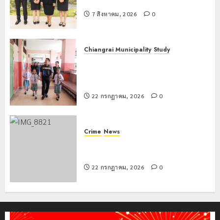
รพี” ประจำปี 2569
7 สิงหาคม, 2026
0
Chiangrai Municipality
Study
เลขาธิการ ป.ป.ส. ชื่นชมโรงเรียน
เทศบาล 7 ฝั่งหมิ่น ต้นแบบพัฒนา EF
สร้างภูมิคุ้มกันยาเสพติด
22 กรกฎาคม, 2026
0
Crime
News
ทหารผาเมืองบูรณาการหลายหน่วย
สกัดยึดไอซ์ 250 กิโลกรัม กลางแม่สาย
22 กรกฎาคม, 2026
0