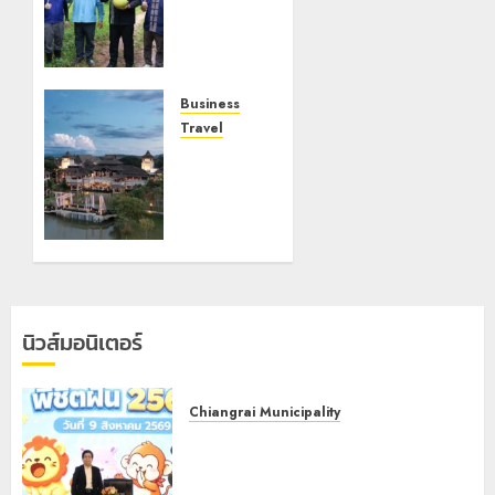
เชียงราย
ลงพื้นที่
หนุน “ส้ม
โอเวียง
แก่น”
Business
สินค้า GI
Travel
ลำดับที่ 9
เลอ
ยกระดับ
เมอริเดียน
เศรษฐกิจ
เชียงราย
ชุมชนสู่
รีสอร์ท
ตลาด
เปิด
สากล
ประสบการณ์
ท่องเที่ยว
8
เชิงยั่งยืน
นิวส์มอนิเตอร์
กรกฎาคม,
“Sustainability
2026
Coffee
0
Journey”
Chiangrai Municipality
ดัน
เทศบาลนครเชียงราย เดินหน้าพัฒนา
เศรษฐกิจ
ศักยภาพการศึกษา สร้าง “Smart Kids
ชุมชน
พิชิตฝัน”