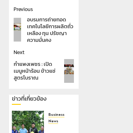
Post
Previous
navigation
อบรมการถ่ายทอด
Previous
เทคโนโลยีการผลิตถั่ว
post:
เหลือง ทุน ปรัชญา
ความมั่นคง
Next
Next
กำแพงเพชร : เปิด
เมนูหน้าร้อน ข้าวแช่
post:
สูตรโบราณ
ข่าวที่เกี่ยวข้อง
Business
News
ผู้ว่าฯ