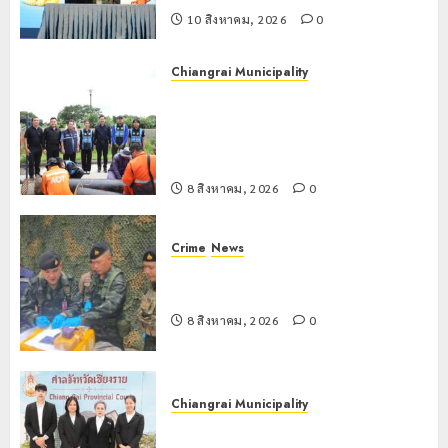
ดอยตุง
10 สิงหาคม, 2026
0
8
พฤษภาคม,
Chiangrai Municipality
2026
0
เทศบาลนครเชียงรายผนึกสำนักงาน
ทรัพยากรน้ำที่ 1 ติดตั้งเครื่องสูบน้ำ
ขนาดใหญ่ 3 จุดยุทธศาสตร์รับมือฝน
หนักตลอดฤดูฝน
8 สิงหาคม, 2026
0
Crime
News
กกล.ผาเมืองปะทะแก๊งขนยาชายแดน
เชียงแสน ยึดยาบ้า 1.9 ล้านเม็ด
8 สิงหาคม, 2026
0
Chiangrai Municipality
เทศบาลนครเชียงรายร่วมกิจกรรม “วัน