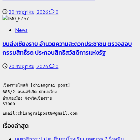
20 กรกฎาคม, 2026
0
News
4
ขนส่งเชียงราย อำนวยความสะดวกประชาชน ตรวจสอบ
All over Thailand
กรรมสิทธิ์รถ ประกอบสิทธิสวัสดิการแห่งรัฐ
โลว์ซีซั่นไม่สะเทือน! “ปาย” ยังเนื้อหอม นักท่องเที่ยวแห่
สัมผัส Pai Zipline ท้าความสูงกลางธรรมชาติ
20 กรกฎาคม, 2026
0
21 กรกฎาคม, 2026
0
เชียงรายโพสต์ [chiangrai post]

685/2 ถนนศรีเกิด ตำบลเวียง

อำเภอเมือง จังหวัดเชียงราย

57000

เรื่องล่าสุด
เลขาธิการ ป.ป.ส. ชื่นชมโรงเรียนเทศบาล 7 ฝั่งหมิ่น