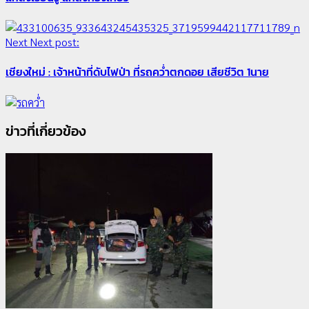
Next
Next post:
4
เชียงใหม่ : เจ้าหน้าที่ดับไฟป่า ที่รถคว่ำตกดอย เสียชีวิต 1นาย
All over Thailand
โลว์ซีซั่นไม่สะเทือน! “ปาย” ยังเนื้อหอม นักท่องเที่ยวแห่
สัมผัส Pai Zipline ท้าความสูงกลางธรรมชาติ
ข่าวที่เกี่ยวข้อง
21 กรกฎาคม, 2026
0