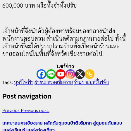
600,000 บาท หรือทั้งจำทั้งปรับ
เจ้าหน้าที่จึงนำตัวผู้ต้องหาพร้อมของกลางนำส่ง
3
พนักงานสอบสวน ดำเนินคดีตามกฎหมายต่อไป ทั้งนี้
Travel
เจ้าหน้าที่จะได้ปราบปรามร้านทั้งเปิดหน้าร้านและ
ขายออนไลน์ในพื้นที่จังหวัดเชียงรายต่อไป.
เชียงรายดัน “สุสานโบราณยุคหินดอยวง” สู่หมุดหมาย
ท่องเที่ยวโลก
แชร์ข่าว
22 กรกฎาคม, 2026
0
Tags:
บุหรี่ไฟฟ้า
ฝ่ายปกครองเชียงราย
ร้านขายบุหรี่ไฟฟ้า
Post navigation
Previous
Previous post:
เทศบาลนครเชียงราย ผลักดันชุมชนป่าตึงริมกก สู่ชุมชนต้นแบบ
แหล่งเรียนรู้ แหล่งท่องเที่ยว