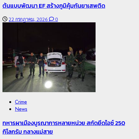
ต้นแบบพัฒนา EF สร้างภูมิคุ้มกันยาเสพติด
22 กรกฎาคม, 2026
0
1
Chiangrai Municipality
Study
เลขาธิการ ป.ป.ส. ชื่นชมโรงเรียนเทศบาล 7 ฝั่งหมิ่น
Crime
ต้นแบบพัฒนา EF สร้างภูมิคุ้มกันยาเสพติด
News
22 กรกฎาคม, 2026
0
ทหารผาเมืองบูรณาการหลายหน่วย สกัดยึดไอซ์ 250
กิโลกรัม กลางแม่สาย