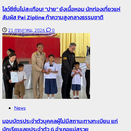
โลว์ซีซั่นไม่สะเทือน! “ปาย” ยังเนื้อหอม นักท่องเที่ยวแห่
สัมผัส Pai Zipline ท้าความสูงกลางธรรมชาติ
21 กรกฎาคม, 2026
0
3
Travel
เชียงรายดัน “สุสานโบราณยุคหินดอยวง” สู่หมุดหมาย
ท่องเที่ยวโลก
22 กรกฎาคม, 2026
0
News
มอบบัตรประจำตัวบุคคลผู้ไม่มีสถานะทางทะเบียน แก่
นักเรียนเลขประจำตัว G อำเภอแม่สรวย