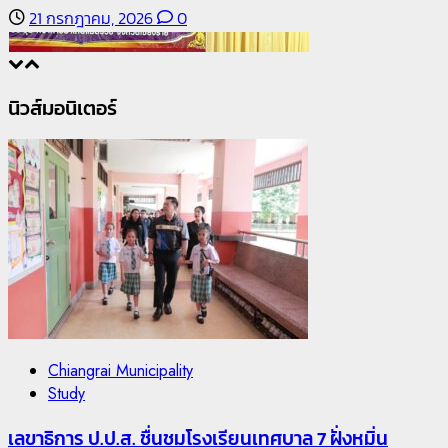
21 กรกฎาคม, 2026
0
นิวส์มอนิเตอร์
5
News
มอบบัตรประจำตัวบุคคลผู้ไม่มีสถานะทางทะเบียน แก่
Chiangrai Municipality
นักเรียนเลขประจำตัว G อำเภอแม่สรวย
Study
20 กรกฎาคม, 2026
0
เลขาธิการ ป.ป.ส. ชื่นชมโรงเรียนเทศบาล 7 ฝั่งหมิ่น