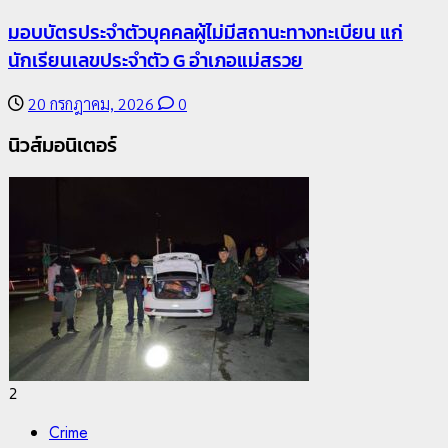
Chiangrai Municipality
Study
มอบบัตรประจำตัวบุคคลผู้ไม่มีสถานะทางทะเบียน แก่
นักเรียนเลขประจำตัว G อำเภอแม่สรวย
เลขาธิการ ป.ป.ส. ชื่นชมโรงเรียนเทศบาล 7 ฝั่งหมิ่น
ต้นแบบพัฒนา EF สร้างภูมิคุ้มกันยาเสพติด
20 กรกฎาคม, 2026
0
22 กรกฎาคม, 2026
0
นิวส์มอนิเตอร์
2
Crime