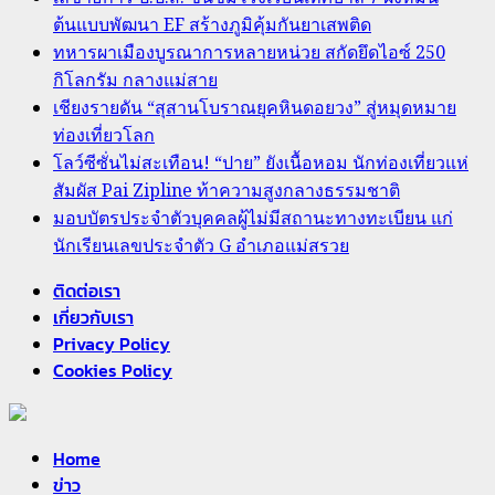
ต้นแบบพัฒนา EF สร้างภูมิคุ้มกันยาเสพติด
ทหารผาเมืองบูรณาการหลายหน่วย สกัดยึดไอซ์ 250
5
กิโลกรัม กลางแม่สาย
เชียงรายดัน “สุสานโบราณยุคหินดอยวง” สู่หมุดหมาย
News
ท่องเที่ยวโลก
มอบบัตรประจำตัวบุคคลผู้ไม่มีสถานะทางทะเบียน แก่
โลว์ซีซั่นไม่สะเทือน! “ปาย” ยังเนื้อหอม นักท่องเที่ยวแห่
นักเรียนเลขประจำตัว G อำเภอแม่สรวย
สัมผัส Pai Zipline ท้าความสูงกลางธรรมชาติ
มอบบัตรประจำตัวบุคคลผู้ไม่มีสถานะทางทะเบียน แก่
20 กรกฎาคม, 2026
0
นักเรียนเลขประจำตัว G อำเภอแม่สรวย
ติดต่อเรา
เกี่ยวกับเรา
Privacy Policy
Cookies Policy
Home
ข่าว