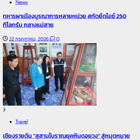
News
ทหารผาเมืองบูรณาการหลายหน่วย สกัดยึดไอซ์ 250
กิโลกรัม กลางแม่สาย
22 กรกฎาคม, 2026
0
3
Travel
เชียงรายดัน “สุสานโบราณยุคหินดอยวง” สู่หมุดหมาย