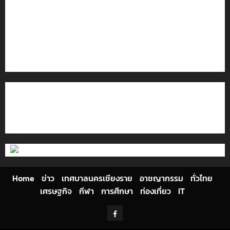
เชียงรายดัน “สุสานโบราณยุคหินดอยวง” สู่หมุดหมายท่อง
เที่ยวโลก
โลว์ซีซั่นไม่สะเทือน! “ปาย” ยังเนื้อหอม นักท่องเที่ยวแห่
สัมผัส Pai Zipline ท้าความสูงกลางธรรมชาติ
มอบบัตรประจำตัวบุคคลผู้ไม่มีสถานะทางทะเบียน แก่
นักเรียนเลขประจำตัว G อำเภอแม่สรวย
ติดต่อเรา
เกี่ยวกับเรา
Privacy Policy
Cookies Policy
Home
ข่าว
เทศบาลนครเชียงราย
อาชญากรรม
ทั่วไทย
เศรษฐกิจ
กีฬา
การศึกษา
ท่องเที่ยว
IT
Facebook