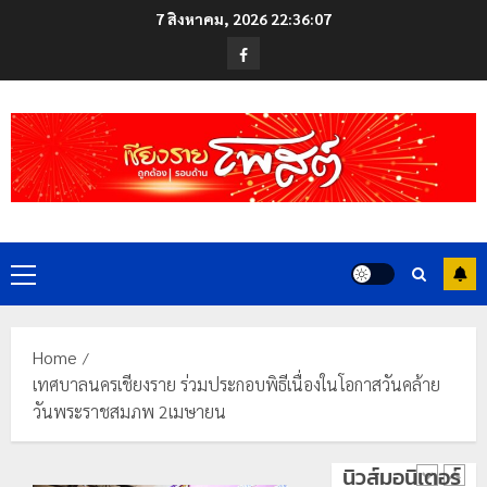
Skip
ดอย
7 สิงหาคม, 2026
22:36:07
to
วง”
โลว์
Facebook
สู่
content
ซี
หมุด
ซั่น
หมาย
ไม่
ท่อง
สะเทือน!
4
เที่ยว
“ปาย”
โลก
ยัง
เนื้อ
มอบ
22
หอม
บัตร
กรกฎาคม,
นัก
2026
ประจำ
Primary
ท่อง
ตัว
0
Menu
เที่ยว
บุคคล
5
แห่
ผู้
สัมผัส
ไม่มี
Home
Pai
สถานะ
เลขาธิกา
เทศบาลนครเชียงราย ร่วมประกอบพิธีเนื่องในโอกาสวันคล้าย
Zipline
ทาง
ป.ป.ส.
วันพระราชสมภพ 2เมษายน
ท้า
ทะเบียน
ชื่นชม
ความ
แก่
โรงเรียน
นิวส์มอนิเตอร์
สูง
นักเรียน
เทศบาล
1