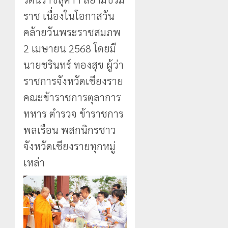
แม่สรวย
EF
งบู
0
ราช เนื่องในโอกาสวัน
สร้าง
รณา
2
20
ภูมิคุ้มกัน
การ
กรกฎาคม,
คล้ายวันพระราชสมภพ
ยา
2026
หลาย
2 เมษายน 2568 โดยมี
เสพ
หน่วย
เชียงราย
0
ติด
สกัด
ดัน
นายชรินทร์ ทองสุข ผู้ว่า
ยึด
“สุสาน
ราชการจังหวัดเชียงราย
22
ไอซ์
โบราณ
กรกฎาคม,
250
2026
ยุค
คณะข้าราชการตุลาการ
3
กิโลกรัม
หิน
0
ทหาร ตำรวจ ข้าราชการ
กลาง
ดอย
แม่สาย
พลเรือน พสกนิกรชาว
วง”
โลว์
สู่
ซี
จังหวัดเชียงรายทุกหมู่
22
หมุด
ซั่น
กรกฎาคม,
เหล่า
หมาย
2026
ไม่
ท่อง
สะเทือน!
4
0
เที่ยว
“ปาย”
โลก
ยัง
เนื้อ
มอบ
22
หอม
บัตร
กรกฎาคม,