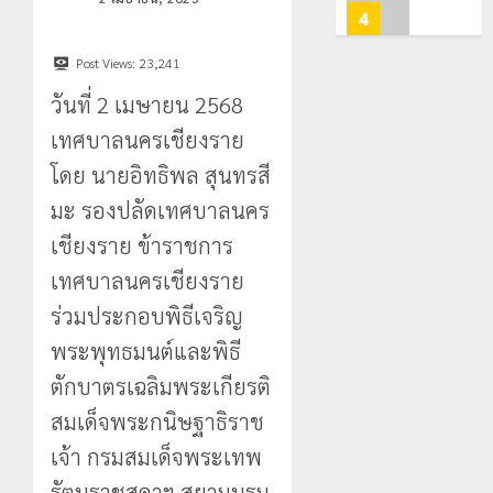
ท่อง
สะเทือน!
4
0
เที่ยว
“ปาย”
โลก
ยัง
Post Views:
23,241
เนื้อ
มอบ
วันที่ 2 เมษายน 2568
22
หอม
บัตร
กรกฎาคม,
นัก
2026
ประจำ
เทศบาลนครเชียงราย
ท่อง
ตัว
0
โดย นายอิทธิพล สุนทรสี
เที่ยว
บุคคล
5
แห่
มะ รองปลัดเทศบาลนคร
ผู้
สัมผัส
ไม่มี
เชียงราย ข้าราชการ
Pai
สถานะ
เลขาธิกา
เทศบาลนครเชียงราย
Zipline
ทาง
ป.ป.ส.
ท้า
ทะเบียน
ชื่นชม
ร่วมประกอบพิธีเจริญ
ความ
แก่
โรงเรียน
พระพุทธมนต์และพิธี
สูง
นักเรียน
เทศบาล
1
กลาง
เลข
7
ตักบาตรเฉลิมพระเกียรติ
ธรรมชาต
ประจำ
ฝั่ง
สมเด็จพระกนิษฐาธิราช
ตัว
หมิ่น
ทหาร
21
G
ต้นแบบ
เจ้า กรมสมเด็จพระเทพ
ผา
กรกฎาคม,
อำเภอ
2026
พัฒนา
เมือ
รัตนราชสุดาฯ สยามบรม