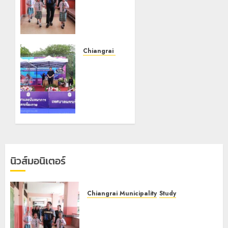
ป.ป.ส.
ชื่นชม
โรงเรียน
เทศบาล 7
ฝั่งหมิ่น
Chiangrai Municipality
ต้นแบบ
เทศบาล
พัฒนา
นคร
EF สร้าง
เชียงราย
ภูมิคุ้มกัน
จับมือ
ยาเสพ
สมาคม
ติด
กีฬาแห่ง
จังหวัด
22
เชียงราย
กรกฎาคม,
เดินหน้า
2026
นิวส์มอนิเตอร์
ขับเคลื่อน
0
“เชียงราย
สปอร์ต
Chiangrai Municipality
Study
ซิตี้”
เลขาธิการ ป.ป.ส. ชื่นชมโรงเรียน
เทศบาล 7 ฝั่งหมิ่น ต้นแบบพัฒนา EF
18
กรกฎาคม,