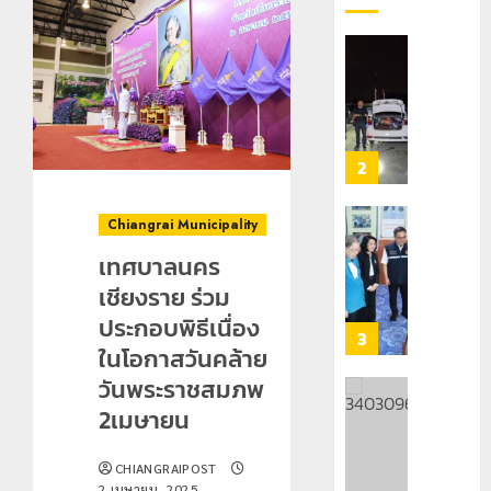
กลาง
เลข
7
ธรรมชาต
ประจำ
ฝั่ง
ตัว
หมิ่น
ทหาร
21
G
ต้นแบบ
ผา
กรกฎาคม,
อำเภอ
2026
พัฒนา
เมือ
แม่สรวย
EF
งบู
0
สร้าง
รณา
2
20
ภูมิคุ้มกัน
การ
กรกฎาคม,
ยา
2026
หลาย
Chiangrai Municipality
เสพ
หน่วย
เชียงราย
0
ติด
สกัด
เทศบาลนคร
ดัน
ยึด
“สุสาน
เชียงราย ร่วม
22
ไอซ์
โบราณ
กรกฎาคม,
ประกอบพิธีเนื่อง
250
2026
ยุค
3
ในโอกาสวันคล้าย
กิโลกรัม
หิน
0
กลาง
ดอย
วันพระราชสมภพ
แม่สาย
วง”
โลว์
2เมษายน
สู่
ซี
22
หมุด
ซั่น
กรกฎาคม,
CHIANGRAIPOST
หมาย
2026
ไม่
2 เมษายน, 2025