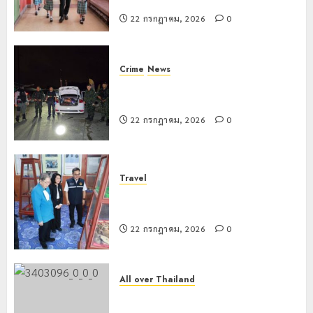
สร้างภูมิคุ้มกันยาเสพติด
2026
22 กรกฎาคม, 2026
0
0
Crime
News
ทหารผาเมืองบูรณาการหลายหน่วย
สกัดยึดไอซ์ 250 กิโลกรัม กลางแม่สาย
22 กรกฎาคม, 2026
0
Travel
เชียงรายดัน “สุสานโบราณยุคหินดอย
วง” สู่หมุดหมายท่องเที่ยวโลก
22 กรกฎาคม, 2026
0
All over Thailand
โลว์ซีซั่นไม่สะเทือน! “ปาย” ยังเนื้อหอม
นักท่องเที่ยวแห่สัมผัส Pai Zipline ท้า