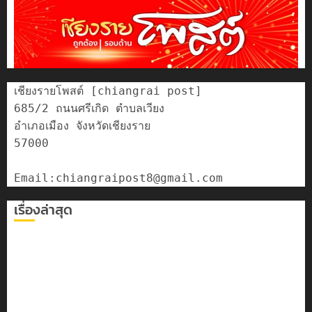
เชียงรายโพสต์ [chiangrai post]

685/2 ถนนศรีเกิด ตำบลเวียง

อำเภอเมือง จังหวัดเชียงราย

57000

เรื่องล่าสุด
เลขาธิการ ป.ป.ส. ชื่นชมโรงเรียนเทศบาล 7 ฝั่งหมิ่น ต้นแบบ
พัฒนา EF สร้างภูมิคุ้มกันยาเสพติด
ทหารผาเมืองบูรณาการหลายหน่วย สกัดยึดไอซ์ 250
กิโลกรัม กลางแม่สาย