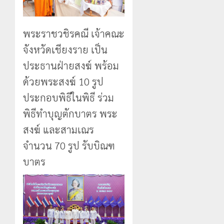
นัก
2026
ประจำ
ท่อง
ตัว
0
เที่ยว
บุคคล
5
พระราชวชิรคณี เจ้าคณะ
แห่
ผู้
สัมผัส
ไม่มี
จังหวัดเชียงราย เป็น
Pai
สถานะ
ประธานฝ่ายสงฆ์ พร้อม
Zipline
ทาง
ท้า
ด้วยพระสงฆ์ 10 รูป
ทะเบียน
ความ
แก่
ประกอบพิธีในพิธี ร่วม
สูง
นักเรียน
พิธีทำบุญตักบาตร พระ
กลาง
เลข
ธรรมชาต
ประจำ
สงฆ์ และสามเณร
ตัว
21
จำนวน 70 รูป รับบิณฑ
G
กรกฎาคม,
อำเภอ
2026
บาตร
แม่สรวย
0
20
กรกฎาคม,
2026
0