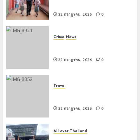
สร้างภูมิคุ้มกันยาเสพติด
22 กรกฎาคม, 2026
0
Crime
News
ทหารผาเมืองบูรณาการหลายหน่วย
สกัดยึดไอซ์ 250 กิโลกรัม กลางแม่สาย
22 กรกฎาคม, 2026
0
Travel
เชียงรายดัน “สุสานโบราณยุคหินดอย
วง” สู่หมุดหมายท่องเที่ยวโลก
22 กรกฎาคม, 2026
0
All over Thailand
โลว์ซีซั่นไม่สะเทือน! “ปาย” ยังเนื้อหอม