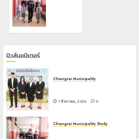
เลขาธิการ
7 สิงหาคม,
ป.ป.ส.
2026
ชื่นชม
0
โรงเรียน
เทศบาล 7
ฝั่งหมิ่น
ต้นแบบ
พัฒนา
นิวส์มอนิเตอร์
EF สร้าง
ภูมิคุ้มกัน
ยาเสพ
ติด
Chiangrai Municipality
เทศบาลนครเชียงรายร่วมกิจกรรม “วัน
22
รพี” ประจำปี 2569
กรกฎาคม,
2026
7 สิงหาคม, 2026
0
0
Chiangrai Municipality
Study
เลขาธิการ ป.ป.ส. ชื่นชมโรงเรียน
เทศบาล 7 ฝั่งหมิ่น ต้นแบบพัฒนา EF