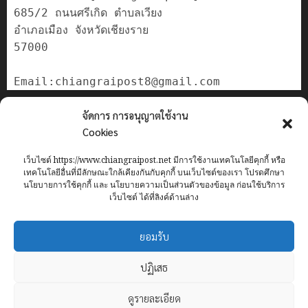
685/2 ถนนศรีเกิด ตำบลเวียง

อำเภอเมือง จังหวัดเชียงราย

57000

ติดต่อเรา
จัดการ การอนุญาตใช้งาน
เกี่ยวกับเรา
Cookies
Privacy Policy
เว็บไซต์ https://www.chiangraipost.net มีการใช้งานเทคโนโลยีคุกกี้ หรือ
Cookies Policy
เทคโนโลยีอื่นที่มีลักษณะใกล้เคียงกันกับคุกกี้ บนเว็บไซต์ของเรา โปรดศึกษา
นโยบายการใช้คุกกี้ และ นโยบายความเป็นส่วนตัวของข้อมูล ก่อนใช้บริการ
เว็บไซต์ ได้ที่ลิงค์ด้านล่าง
Home
ข่าว
เทศบาลนครเชียงราย
อาชญากรรม
ทั่วไทย
ยอมรับ
เศรษฐกิจ
กีฬา
การศึกษา
ท่องเที่ยว
IT
ปฏิเสธ
Facebook
ดูรายละเอียด