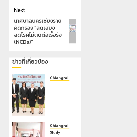
Next
เทศบาลนครเชียงราย
Next
คัดกรอง “ลดเสี่ยง
post:
ลดโรคไม่ติดต่อเรื้อรัง
(NCDs)”
ข่าวที่เกี่ยวข้อง
Chiangrai Municipality
เทศบาล
นคร
เชียงราย
ร่วม
กิจกรรม
“วันรพี”
ประจำปี
Chiangrai Municipality
2569
Study