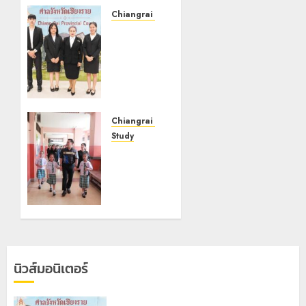
Chiangrai Municipality
เทศบาล
นคร
เชียงราย
ร่วม
กิจกรรม
“วันรพี”
ประจำปี
Chiangrai Municipality
2569
Study
เลขาธิการ
7 สิงหาคม,
ป.ป.ส.
2026
ชื่นชม
0
โรงเรียน
เทศบาล 7
ฝั่งหมิ่น
ต้นแบบ
พัฒนา
นิวส์มอนิเตอร์
EF สร้าง
ภูมิคุ้มกัน
ยาเสพ