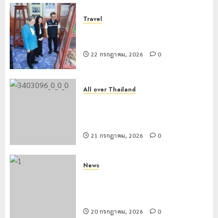
Travel
เชียงรายดัน “สุสานโบราณยุคหินดอย
วง” สู่หมุดหมายท่องเที่ยวโลก
22 กรกฎาคม, 2026
0
All over Thailand
โลว์ซีซั่นไม่สะเทือน! “ปาย” ยังเนื้อหอม
นักท่องเที่ยวแห่สัมผัส Pai Zipline ท้า
ความสูงกลางธรรมชาติ
21 กรกฎาคม, 2026
0
News
มอบบัตรประจำตัวบุคคลผู้ไม่มีสถานะ
ทางทะเบียน แก่นักเรียนเลขประจำตัว G
อำเภอแม่สรวย
20 กรกฎาคม, 2026
0