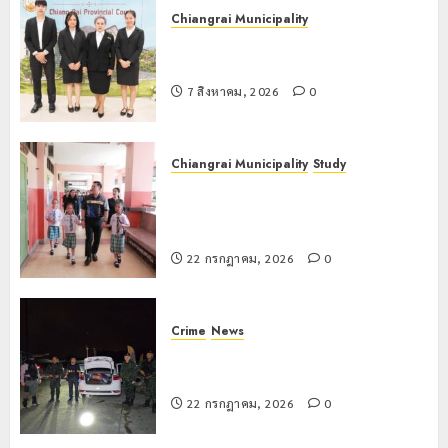
ติด
Chiangrai Municipality
เทศบาลนครเชียงรายร่วมกิจกรรม “วัน
22
รพี” ประจำปี 2569
กรกฎาคม,
2026
7 สิงหาคม, 2026
0
0
Chiangrai Municipality
Study
เลขาธิการ ป.ป.ส. ชื่นชมโรงเรียน
เทศบาล 7 ฝั่งหมิ่น ต้นแบบพัฒนา EF
สร้างภูมิคุ้มกันยาเสพติด
22 กรกฎาคม, 2026
0
Crime
News
ทหารผาเมืองบูรณาการหลายหน่วย
สกัดยึดไอซ์ 250 กิโลกรัม กลางแม่สาย
22 กรกฎาคม, 2026
0