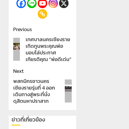
Post
Previous
navigation
เทศบาลนครเชียงราย
Previous
เทิดทูนพระคุณพ่อ
post:
มอบโล่ประกาศ
เกียรติคุณ “พ่อดีเด่น”
Next
พสกนิกรชาวนคร
Next
เชียงรายรุ่นที่ 4 ออก
post:
เดินทางสู่พระที่นั่ง
ดุสิตมหาปราสาท
ข่าวที่เกี่ยวข้อง