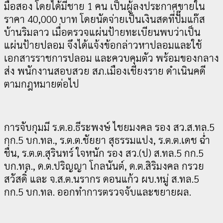
มือสอง โดยได้มีชาย 1 คน เป็นผู้ลงประกาศขายใน
ราคา 40,000 บาท โดยนัดจ่ายเป็นเงินสดที่ปั๊มแก๊ส
บ้านริมลาว เมื่อตรวจแผ่นป้ายทะเบียนพบว่าเป็น
แผ่นป้ายปลอม จึงได้แจ้งข้อกล่าวหาปลอมและใช้
เอกสารราชการปลอม และควบคุมตัว พร้อมของกลาง
ส่ง พนักงานสอบสวย สภ.เมืองเชียงราย ดำเนินคดี
ตามกฎหมายต่อไป
การจับกุมมี ร.ต.อ.ธีระพงษ์ ไชยมงคล รอง สว.ส.ทล.5
กก.5 บก.ทล., ร.ต.ต.ชัยยา สุธรรมแปง, ร.ต.ต.เดช ฉ่ำ
ชื่น, ร.ต.ต.สุรินทร์ ใจหนัก รอง สว.(ป) ส.ทล.5 กก.5
บก.ทล., ด.ต.ปริญญา โกลนันต์, ด.ต.สิริมงคล กรวย
สวัสดิ์ และ จ.ส.ต.นรากร ดอนแก้ว ผบ.หมู่ ส.ทล.5
กก.5 บก.ทล. ออกทำการตรวจจับและขยายผล.